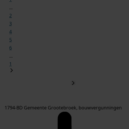
...
2
3
4
5
6
...
1
1794-BD Gemeente Grootebroek, bouwvergunningen