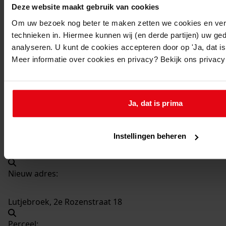
Deze website maakt gebruik van cookies
1633
Verbouwen van een woonhuis, 25-02-1970
Om uw bezoek nog beter te maken zetten we cookies en verg
technieken in. Hiermee kunnen wij (en derde partijen) uw ge
Datering
:
analyseren. U kunt de cookies accepteren door op 'Ja, dat is 
25-02-1970
Meer informatie over cookies en privacy? Bekijk ons privac
Beschrijving:
Verbouwen van een woonhuis
Datum vergunning:
Ja, dat is prima
25-02-1970
Adres:
Instellingen beheren
Lutjebroek, 2e Rozenstraat 18
Nieuw adres:
Lutjebroek, 2e Rozenstraat 18
Perceel: