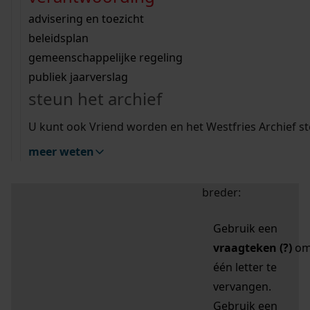
zoektips
Wij helpen u op weg met een aantal zoektips.
bekijk ons geschiedenislokaal
vergunningen
bouwvergunningen
advisering en toezicht
bekijk alle zoektips
beeld en geluid
omgevingsvergunningen
beleidsplan
uitleg nodig?
gemeenschappelijke regeling
publiek jaarverslag
Mijn Studiezaal (inloggen)
Wij helpen u op weg met een aantal zoektips.
steun het archief
bekijk alle zoektips
Door leestekens in
U kunt ook Vriend worden en het Westfries Archief s
uw zoekopdracht te
meer weten
gebruiken, zoekt u
specifieker of juist
breder:
Gebruik een
vraagteken (?)
o
één letter te
vervangen.
Gebruik een