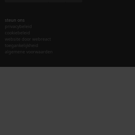
steun ons
privacybeleid
cookiebeleid
website door webreact
toegankelijkheid
algemene voorwaarden