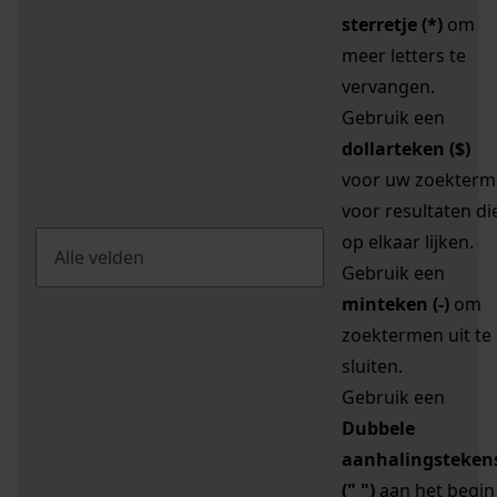
sterretje (*)
om
meer letters te
vervangen.
Gebruik een
dollarteken ($)
voor uw zoekterm
voor resultaten di
op elkaar lijken.
Gebruik een
minteken (-)
om
zoektermen uit te
sluiten.
Gebruik een
Dubbele
aanhalingsteken
(" ")
aan het begin