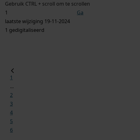
Gebruik CTRL + scroll om te scrollen
Ga
laatste wijziging 19-11-2024
1 gedigitaliseerd
1
...
2
3
4
5
6
...