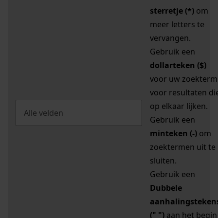
sterretje (*)
om
meer letters te
vervangen.
Gebruik een
dollarteken ($)
voor uw zoekterm
voor resultaten di
op elkaar lijken.
Gebruik een
minteken (-)
om
zoektermen uit te
sluiten.
Gebruik een
Dubbele
aanhalingsteken
(" ")
aan het begin