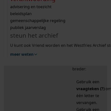
zoektips
Wij helpen u op weg met een aantal zoektips.
bekijk ons geschiedenislokaal
vergunningen
bouwvergunningen
advisering en toezicht
bekijk alle zoektips
beeld en geluid
omgevingsvergunningen
beleidsplan
uitleg nodig?
gemeenschappelijke regeling
publiek jaarverslag
Mijn Studiezaal (inloggen)
Wij helpen u op weg met een aantal zoektips.
steun het archief
bekijk alle zoektips
Door leestekens in
U kunt ook Vriend worden en het Westfries Archief s
uw zoekopdracht te
meer weten
gebruiken, zoekt u
specifieker of juist
breder:
Gebruik een
vraagteken (?)
o
één letter te
vervangen.
Gebruik een