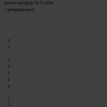
laatste wijziging 19-11-2024
1 gedigitaliseerd
1
...
2
3
4
5
6
...
1