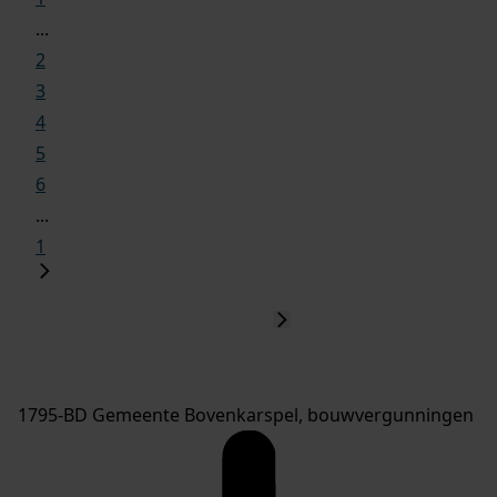
...
2
3
4
5
6
...
1
1795-BD Gemeente Bovenkarspel, bouwvergunningen