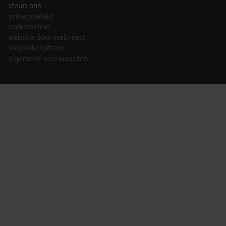
steun ons
privacybeleid
cookiebeleid
website door webreact
toegankelijkheid
algemene voorwaarden