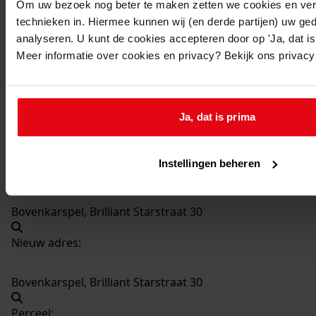
Om uw bezoek nog beter te maken zetten we cookies en verg
technieken in. Hiermee kunnen wij (en derde partijen) uw ge
1280
Plaatsen van een dakkapel, 06-06-1977
analyseren. U kunt de cookies accepteren door op 'Ja, dat is 
Datering
:
Meer informatie over cookies en privacy? Bekijk ons privac
06-06-1977
Beschrijving:
Plaatsen van een dakkapel
Ja, dat is prima
Datum vergunning:
06-06-1977
Instellingen beheren
Adres:
Bovenkarspel, Brilliant Starstraat 30
Nieuw adres:
Bovenkarspel, Brilliant Starstraat 30
Perceel: