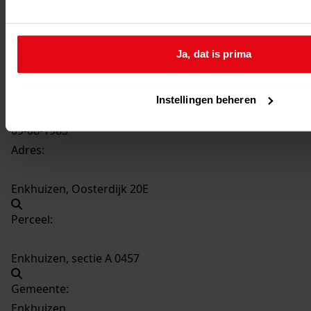
506
Veranderen van de garage, 09-08-1983
Datering
:
09-08-1983
Ja, dat is prima
Beschrijving:
Veranderen van de garage
Instellingen beheren
Datum vergunning:
09-08-1983
Adres:
Enkhuizen, Oosterdijk 20E
Perceel:
Enkhuizen, sectie A 0457
Gemeente:
Enkhuizen