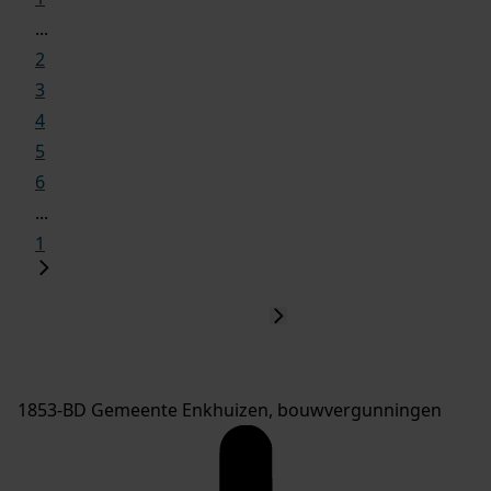
...
2
3
4
5
6
...
1
1853-BD Gemeente Enkhuizen, bouwvergunningen