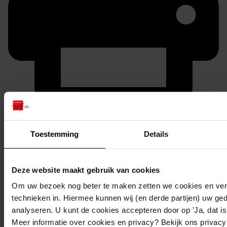
Printen
duurzaam webadres
Toestemming
Details
Deze website maakt gebruik van cookies
Om uw bezoek nog beter te maken zetten we cookies en verg
Inventaris
technieken in. Hiermee kunnen wij (en derde partijen) uw ge
11. Nummers 501 tot en met 550
analyseren. U kunt de cookies accepteren door op 'Ja, dat is 
Meer informatie over cookies en privacy? Bekijk ons privac