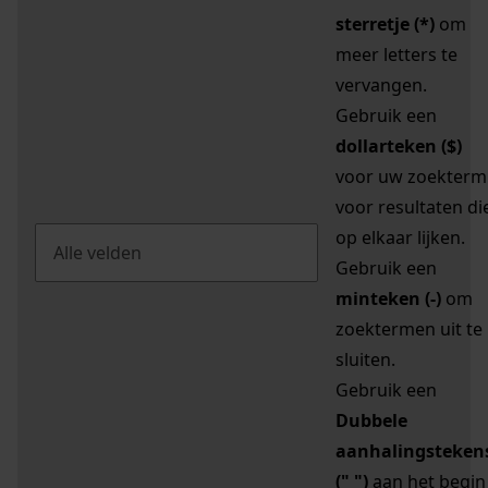
sterretje (*)
om
meer letters te
vervangen.
Gebruik een
dollarteken ($)
voor uw zoekterm
voor resultaten di
op elkaar lijken.
Gebruik een
minteken (-)
om
zoektermen uit te
sluiten.
Gebruik een
Dubbele
aanhalingsteken
(" ")
aan het begin