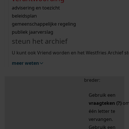
zoektips
Wij helpen u op weg met een aantal zoektips.
bekijk ons geschiedenislokaal
vergunningen
bouwvergunningen
advisering en toezicht
bekijk alle zoektips
beeld en geluid
omgevingsvergunningen
beleidsplan
uitleg nodig?
gemeenschappelijke regeling
publiek jaarverslag
Mijn Studiezaal (inloggen)
Wij helpen u op weg met een aantal zoektips.
steun het archief
bekijk alle zoektips
Door leestekens in
U kunt ook Vriend worden en het Westfries Archief s
uw zoekopdracht te
meer weten
gebruiken, zoekt u
specifieker of juist
breder:
Gebruik een
vraagteken (?)
o
één letter te
vervangen.
Gebruik een