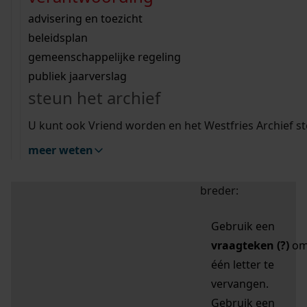
zoektips
Wij helpen u op weg met een aantal zoektips.
bekijk ons geschiedenislokaal
vergunningen
bouwvergunningen
advisering en toezicht
bekijk alle zoektips
beeld en geluid
omgevingsvergunningen
beleidsplan
uitleg nodig?
gemeenschappelijke regeling
publiek jaarverslag
Mijn Studiezaal (inloggen)
Wij helpen u op weg met een aantal zoektips.
steun het archief
bekijk alle zoektips
Door leestekens in
U kunt ook Vriend worden en het Westfries Archief s
uw zoekopdracht te
meer weten
gebruiken, zoekt u
specifieker of juist
breder:
Gebruik een
vraagteken (?)
o
één letter te
vervangen.
Gebruik een