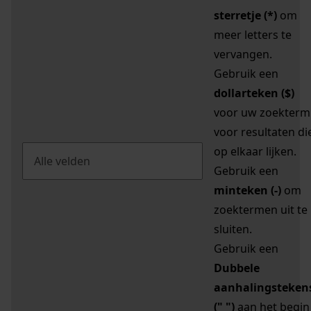
sterretje (*)
om
meer letters te
vervangen.
Gebruik een
dollarteken ($)
voor uw zoekterm
voor resultaten di
op elkaar lijken.
Gebruik een
minteken (-)
om
zoektermen uit te
sluiten.
Gebruik een
Dubbele
aanhalingsteken
(" ")
aan het begin