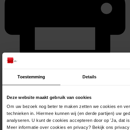
Printen
duurzaam webadres
Toestemming
Details
Deze website maakt gebruik van cookies
Om uw bezoek nog beter te maken zetten we cookies en verg
Inventaris
technieken in. Hiermee kunnen wij (en derde partijen) uw ge
32. Nummers 1551 tot en met 1600
analyseren. U kunt de cookies accepteren door op 'Ja, dat is 
Meer informatie over cookies en privacy? Bekijk ons privac