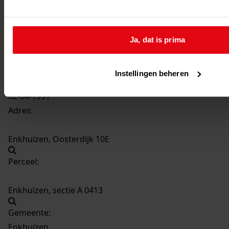
1593
Bouwen van een garage, 02-04-1991
Datering
:
02-04-1991
Ja, dat is prima
Beschrijving:
Bouwen van een garage
Instellingen beheren
Datum vergunning:
02-04-1991
Adres:
Enkhuizen, Oosterdijk 10E
Perceel:
Enkhuizen, sectie A 0413
Gemeente:
Enkhuizen