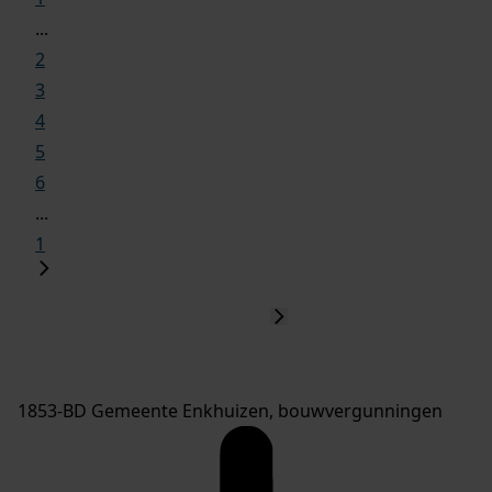
...
2
3
4
5
6
...
1
1853-BD Gemeente Enkhuizen, bouwvergunningen