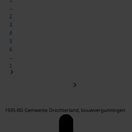
...
2
3
4
5
6
...
1
1935-BD Gemeente Drechterland, bouwvergunningen