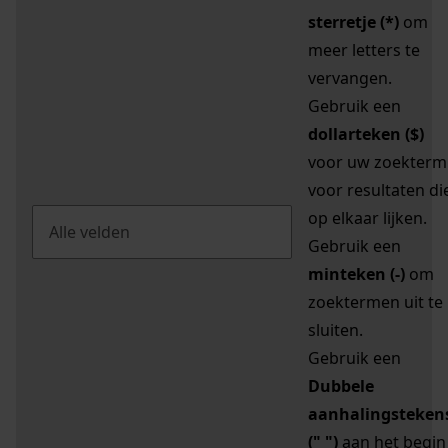
sterretje (*)
om
meer letters te
vervangen.
Gebruik een
dollarteken ($)
voor uw zoekterm
voor resultaten di
op elkaar lijken.
Gebruik een
minteken (-)
om
zoektermen uit te
sluiten.
Gebruik een
Dubbele
aanhalingsteken
(" ")
aan het begin