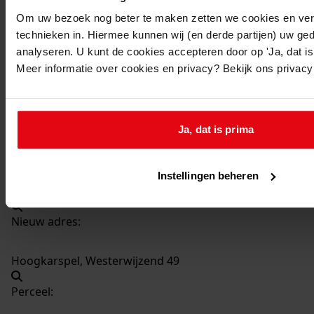
4267
Bouwen schuur, 1986
Om uw bezoek nog beter te maken zetten we cookies en verg
Datering
:
technieken in. Hiermee kunnen wij (en derde partijen) uw ge
1986
analyseren. U kunt de cookies accepteren door op 'Ja, dat is 
Meer informatie over cookies en privacy? Bekijk ons privac
Beschrijving:
Bouwen schuur
Datum vergunning:
Ja, dat is prima
20-05-1986
Adres:
Instellingen beheren
Hoogkarspel, Westerwijzend 49
Nieuw adres:
Hoogkarspel, Westerwijzend 49
Perceel: