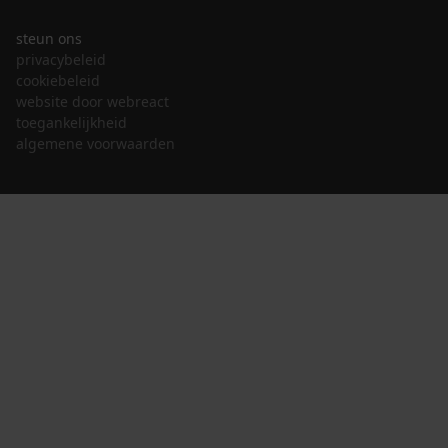
steun ons
privacybeleid
cookiebeleid
website door webreact
toegankelijkheid
algemene voorwaarden