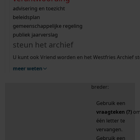
zoektips
Wij helpen u op weg met een aantal zoektips.
bekijk ons geschiedenislokaal
vergunningen
bouwvergunningen
advisering en toezicht
bekijk alle zoektips
beeld en geluid
omgevingsvergunningen
beleidsplan
uitleg nodig?
gemeenschappelijke regeling
publiek jaarverslag
Mijn Studiezaal (inloggen)
Wij helpen u op weg met een aantal zoektips.
steun het archief
bekijk alle zoektips
Door leestekens in
U kunt ook Vriend worden en het Westfries Archief s
uw zoekopdracht te
meer weten
gebruiken, zoekt u
specifieker of juist
breder:
Gebruik een
vraagteken (?)
o
één letter te
vervangen.
Gebruik een