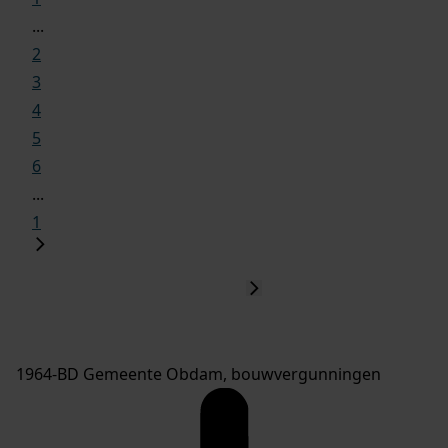
...
2
3
4
5
6
...
1
1964-BD Gemeente Obdam, bouwvergunningen