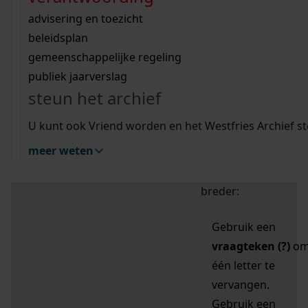
zoektips
Wij helpen u op weg met een aantal zoektips.
bekijk ons geschiedenislokaal
vergunningen
bouwvergunningen
advisering en toezicht
bekijk alle zoektips
beeld en geluid
omgevingsvergunningen
beleidsplan
uitleg nodig?
gemeenschappelijke regeling
publiek jaarverslag
Mijn Studiezaal (inloggen)
Wij helpen u op weg met een aantal zoektips.
steun het archief
bekijk alle zoektips
Door leestekens in
U kunt ook Vriend worden en het Westfries Archief s
uw zoekopdracht te
meer weten
gebruiken, zoekt u
specifieker of juist
breder:
Gebruik een
vraagteken (?)
o
één letter te
vervangen.
Gebruik een