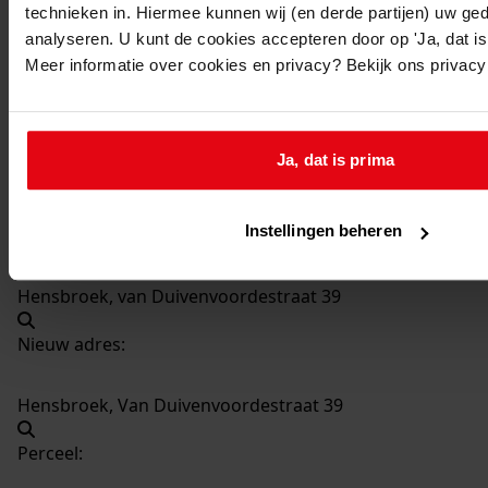
technieken in. Hiermee kunnen wij (en derde partijen) uw ge
602
Plaatsen van een tussengedeelte, 1989
analyseren. U kunt de cookies accepteren door op 'Ja, dat is 
Datering
:
Meer informatie over cookies en privacy? Bekijk ons privac
1989
Beschrijving:
Plaatsen van een tussengedeelte
Ja, dat is prima
Datum vergunning:
27-06-1989
Instellingen beheren
Adres:
Hensbroek, van Duivenvoordestraat 39
Nieuw adres:
Hensbroek, Van Duivenvoordestraat 39
Perceel: