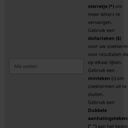
sterretje (*)
om
meer letters te
vervangen.
Gebruik een
dollarteken ($)
voor uw zoekterm
voor resultaten di
op elkaar lijken.
Gebruik een
minteken (-)
om
zoektermen uit te
sluiten.
Gebruik een
Dubbele
aanhalingsteken
(" ")
aan het begin