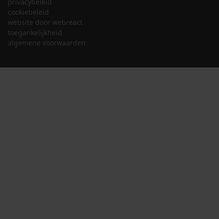
privacybeleid
cookiebeleid
website door webreact
toegankelijkheid
algemene voorwaarden