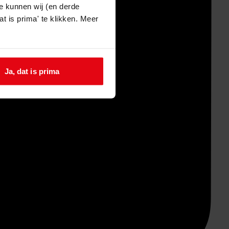
e kunnen wij (en derde
t is prima' te klikken. Meer
Ja, dat is prima