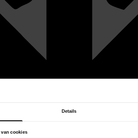
Details
 van cookies