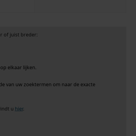
 of juist breder:
p elkaar lijken.
nde van uw zoektermen om naar de exacte
vindt u
hier
.