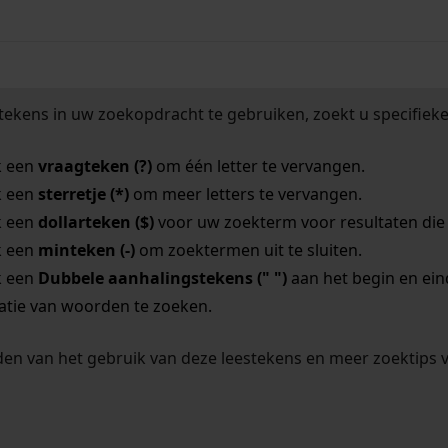
tekens in uw zoekopdracht te gebruiken, zoekt u specifieker
k een
vraagteken (?)
om één letter te vervangen.
k een
sterretje (*)
om meer letters te vervangen.
k een
dollarteken ($)
voor uw zoekterm voor resultaten die o
k een
minteken (-)
om zoektermen uit te sluiten.
k een
Dubbele aanhalingstekens (" ")
aan het begin en ei
tie van woorden te zoeken.
en van het gebruik van deze leestekens en meer zoektips 