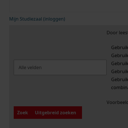
Mijn Studiezaal (inloggen)
Door lees
Gebrui
Gebrui
Gebrui
Gebrui
Gebrui
combina
Voorbeeld
Zoek
Uitgebreid zoeken