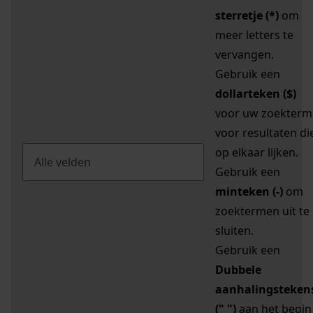
sterretje (*)
om
meer letters te
vervangen.
Gebruik een
dollarteken ($)
voor uw zoekterm
voor resultaten di
op elkaar lijken.
Gebruik een
minteken (-)
om
zoektermen uit te
sluiten.
Gebruik een
Dubbele
aanhalingsteken
(" ")
aan het begin