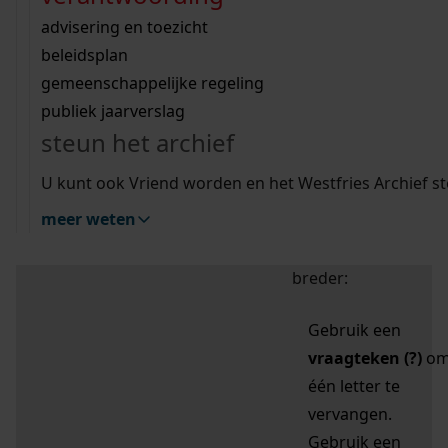
zoektips
Wij helpen u op weg met een aantal zoektips.
bekijk ons geschiedenislokaal
vergunningen
bouwvergunningen
advisering en toezicht
bekijk alle zoektips
beeld en geluid
omgevingsvergunningen
beleidsplan
uitleg nodig?
gemeenschappelijke regeling
publiek jaarverslag
Mijn Studiezaal (inloggen)
Wij helpen u op weg met een aantal zoektips.
steun het archief
bekijk alle zoektips
Door leestekens in
U kunt ook Vriend worden en het Westfries Archief s
uw zoekopdracht te
meer weten
gebruiken, zoekt u
specifieker of juist
breder:
Gebruik een
vraagteken (?)
o
één letter te
vervangen.
Gebruik een