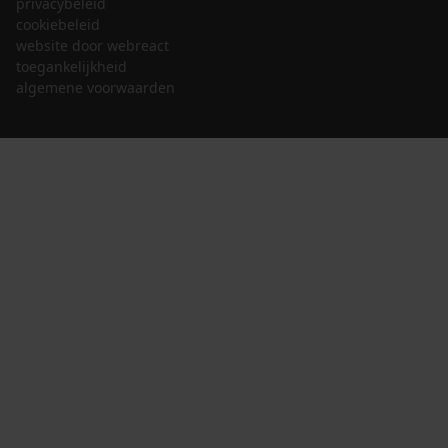
privacybeleid
cookiebeleid
website door webreact
toegankelijkheid
algemene voorwaarden