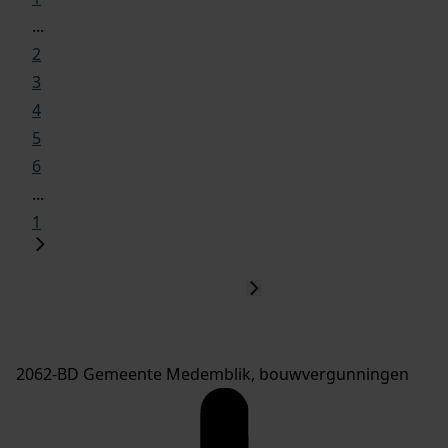
...
2
3
4
5
6
...
1
2062-BD Gemeente Medemblik, bouwvergunningen