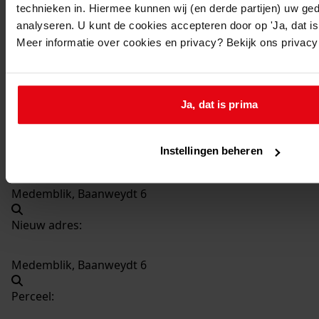
technieken in. Hiermee kunnen wij (en derde partijen) uw ge
1719
Plaatsen van woonhuis met garage, 1991-1991
analyseren. U kunt de cookies accepteren door op 'Ja, dat is 
Datering
:
Meer informatie over cookies en privacy? Bekijk ons privac
1991-1991
Beschrijving:
Plaatsen van woonhuis met garage
Ja, dat is prima
Datum vergunning:
12-11-1991
Instellingen beheren
Adres:
Medemblik, Baanweydt 6
Nieuw adres:
Medemblik, Baanweydt 6
Perceel: