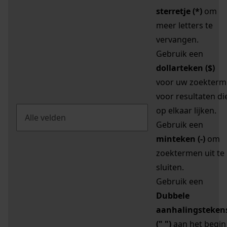
sterretje (*)
om
meer letters te
vervangen.
Gebruik een
dollarteken ($)
voor uw zoekterm
voor resultaten di
op elkaar lijken.
Gebruik een
minteken (-)
om
zoektermen uit te
sluiten.
Gebruik een
Dubbele
aanhalingsteken
(" ")
aan het begin