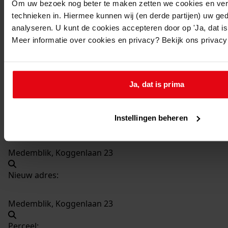
Om uw bezoek nog beter te maken zetten we cookies en verg
2717
Plaatsen van een bijkeuken (legalisatie), 1982-
technieken in. Hiermee kunnen wij (en derde partijen) uw ge
1982
analyseren. U kunt de cookies accepteren door op 'Ja, dat is 
Datering
:
Meer informatie over cookies en privacy? Bekijk ons privac
1982-1982
Beschrijving:
Plaatsen van een bijkeuken (legalisatie)
Ja, dat is prima
Datum vergunning:
08-06-1982
Instellingen beheren
Adres:
Medemblik, Koggenlaan 23
Nieuw adres:
Medemblik, Koggenlaan 23
Perceel: