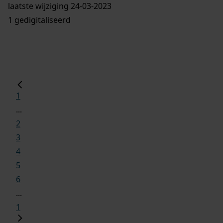
laatste wijziging 24-03-2023
1 gedigitaliseerd
1
...
2
3
4
5
6
...
1