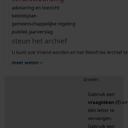
zoektips
Wij helpen u op weg met een aantal zoektips.
bekijk ons geschiedenislokaal
vergunningen
bouwvergunningen
advisering en toezicht
bekijk alle zoektips
beeld en geluid
omgevingsvergunningen
beleidsplan
uitleg nodig?
gemeenschappelijke regeling
publiek jaarverslag
Mijn Studiezaal (inloggen)
Wij helpen u op weg met een aantal zoektips.
steun het archief
bekijk alle zoektips
Door leestekens in
U kunt ook Vriend worden en het Westfries Archief s
uw zoekopdracht te
meer weten
gebruiken, zoekt u
specifieker of juist
breder:
Gebruik een
vraagteken (?)
o
één letter te
vervangen.
Gebruik een