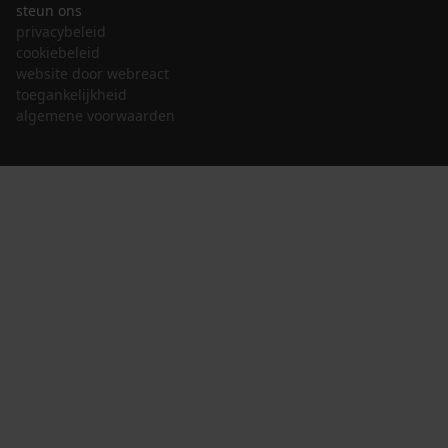
steun ons
privacybeleid
cookiebeleid
website door webreact
toegankelijkheid
algemene voorwaarden