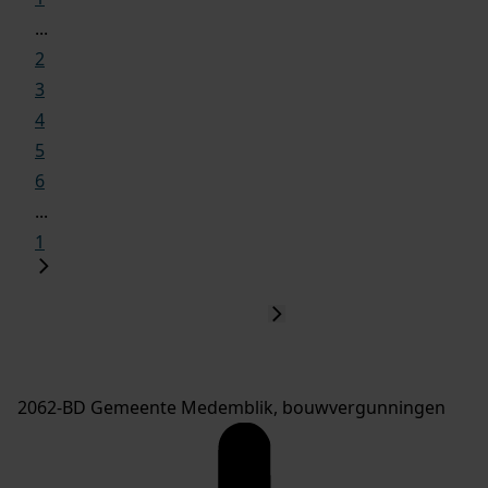
...
2
3
4
5
6
...
1
2062-BD Gemeente Medemblik, bouwvergunningen