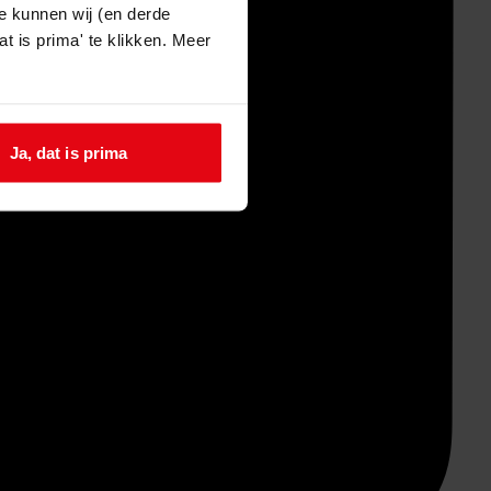
e kunnen wij (en derde
t is prima' te klikken. Meer
Ja, dat is prima