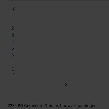
1
...
2
3
4
5
6
...
1
2259-BD Gemeente Obdam, bouwvergunningen