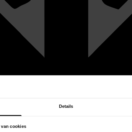
Details
 van cookies