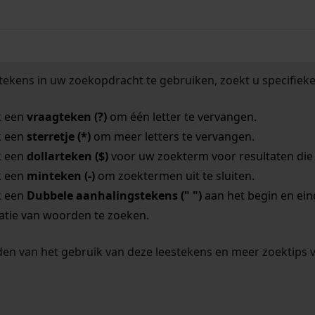
tekens in uw zoekopdracht te gebruiken, zoekt u specifieker
k een
vraagteken (?)
om één letter te vervangen.
k een
sterretje (*)
om meer letters te vervangen.
k een
dollarteken ($)
voor uw zoekterm voor resultaten die o
k een
minteken (-)
om zoektermen uit te sluiten.
k een
Dubbele aanhalingstekens (" ")
aan het begin en ei
tie van woorden te zoeken.
en van het gebruik van deze leestekens en meer zoektips 