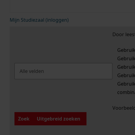
Mijn Studiezaal (inloggen)
Door lees
Gebrui
Gebrui
Gebrui
Gebrui
Gebrui
combina
Voorbeeld
Zoek
Uitgebreid zoeken