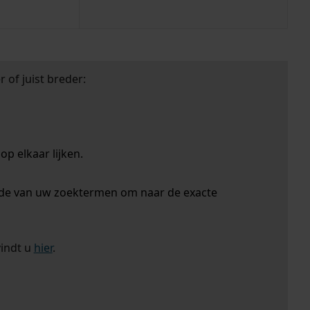
 of juist breder:
p elkaar lijken.
nde van uw zoektermen om naar de exacte
vindt u
hier
.