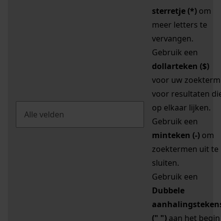
sterretje (*)
om
meer letters te
vervangen.
Gebruik een
dollarteken ($)
voor uw zoekterm
voor resultaten di
op elkaar lijken.
Gebruik een
minteken (-)
om
zoektermen uit te
sluiten.
Gebruik een
Dubbele
aanhalingsteken
(" ")
aan het begin