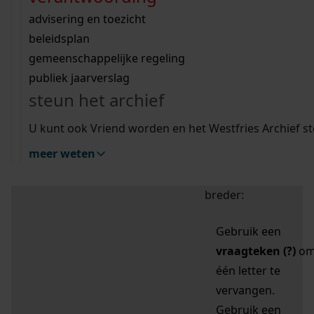
zoektips
Wij helpen u op weg met een aantal zoektips.
bekijk ons geschiedenislokaal
vergunningen
bouwvergunningen
advisering en toezicht
bekijk alle zoektips
beeld en geluid
omgevingsvergunningen
beleidsplan
uitleg nodig?
gemeenschappelijke regeling
publiek jaarverslag
Mijn Studiezaal (inloggen)
Wij helpen u op weg met een aantal zoektips.
steun het archief
bekijk alle zoektips
Door leestekens in
U kunt ook Vriend worden en het Westfries Archief s
uw zoekopdracht te
meer weten
gebruiken, zoekt u
specifieker of juist
breder:
Gebruik een
vraagteken (?)
o
één letter te
vervangen.
Gebruik een