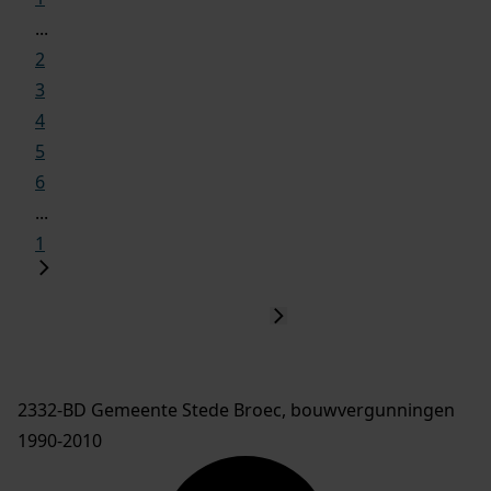
...
2
3
4
5
6
...
1
2332-BD Gemeente Stede Broec, bouwvergunningen
1990-2010