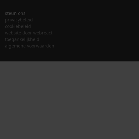
steun ons
privacybeleid
cookiebeleid
website door webreact
toegankelijkheid
algemene voorwaarden