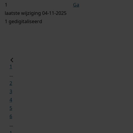
Ga
laatste wijziging 04-11-2025
1 gedigitaliseerd
1
...
2
3
4
5
6
...
1