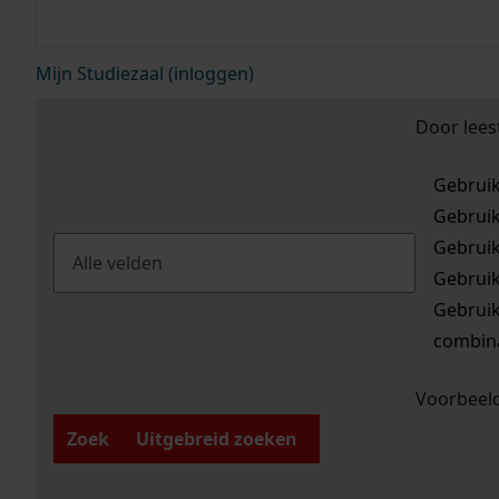
Mijn Studiezaal (inloggen)
Door lees
Gebrui
Gebrui
Gebrui
Gebrui
Gebrui
combina
Voorbeeld
Zoek
Uitgebreid zoeken