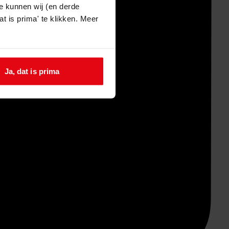
e kunnen wij (en derde
t is prima' te klikken. Meer
Ja, dat is prima