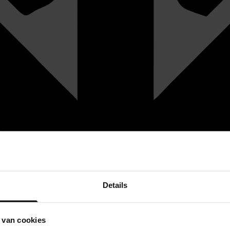
Details
 van cookies