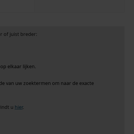
 of juist breder:
p elkaar lijken.
nde van uw zoektermen om naar de exacte
vindt u
hier
.