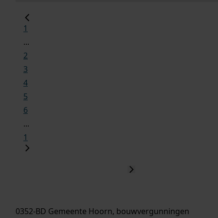
1
...
2
3
4
5
6
...
1
0352-BD Gemeente Hoorn, bouwvergunningen