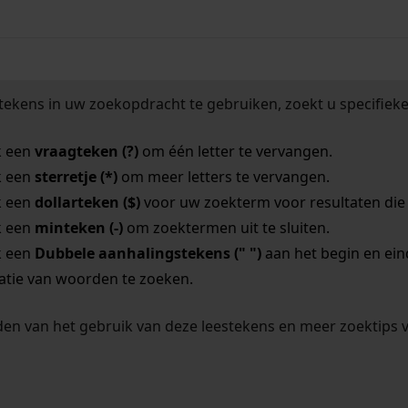
tekens in uw zoekopdracht te gebruiken, zoekt u specifieker
k een
vraagteken (?)
om één letter te vervangen.
k een
sterretje (*)
om meer letters te vervangen.
k een
dollarteken ($)
voor uw zoekterm voor resultaten die o
k een
minteken (-)
om zoektermen uit te sluiten.
k een
Dubbele aanhalingstekens (" ")
aan het begin en ei
tie van woorden te zoeken.
en van het gebruik van deze leestekens en meer zoektips 