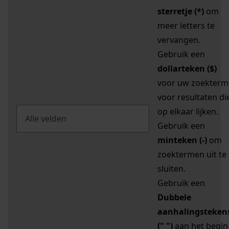
sterretje (*)
om
meer letters te
vervangen.
Gebruik een
dollarteken ($)
voor uw zoekterm
voor resultaten di
op elkaar lijken.
Gebruik een
minteken (-)
om
zoektermen uit te
sluiten.
Gebruik een
Dubbele
aanhalingsteken
(" ")
aan het begin