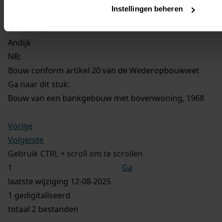
Andijk, sectie D 3288
Instellingen beheren
Gemeente:
Andijk
NB
:
Bouw conform artikel 20 van de Wederopbouwwet
Ga naar dit stuk:
Bouw van een bankgebouw met bovenwoning, 1968
Vorige
Volgende
Gebruik CTRL + scroll om te scrollen
Ga
laatste wijziging 12-08-2025
1 gedigitaliseerd
totaal 2 bestanden