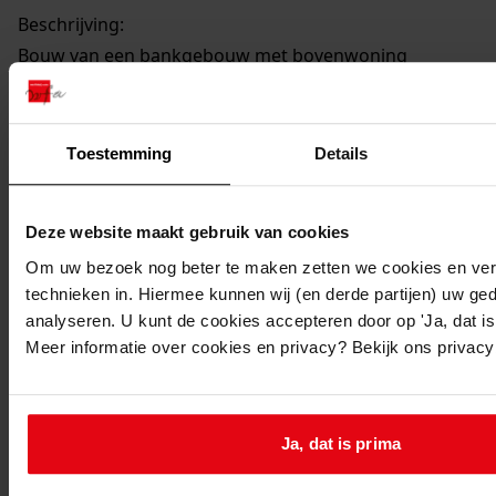
Beschrijving:
Bouw van een bankgebouw met bovenwoning
Datum vergunning:
29-08-1968
Adres:
Toestemming
Details
Andijk, Prinses Marijkestraat 42
Deze website maakt gebruik van cookies
Om uw bezoek nog beter te maken zetten we cookies en verg
Andijk, Horn
technieken in. Hiermee kunnen wij (en derde partijen) uw ge
analyseren. U kunt de cookies accepteren door op 'Ja, dat is 
Nieuw adres:
Meer informatie over cookies en privacy? Bekijk ons privac
Andijk, Middenweg 54
Ja, dat is prima
Perceel: