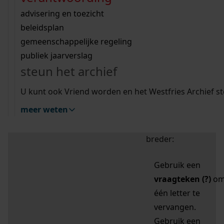
zoektips
Wij helpen u op weg met een aantal zoektips.
bekijk ons geschiedenislokaal
vergunningen
bouwvergunningen
advisering en toezicht
bekijk alle zoektips
beeld en geluid
omgevingsvergunningen
beleidsplan
uitleg nodig?
gemeenschappelijke regeling
publiek jaarverslag
Mijn Studiezaal (inloggen)
Wij helpen u op weg met een aantal zoektips.
steun het archief
bekijk alle zoektips
Door leestekens in
U kunt ook Vriend worden en het Westfries Archief s
uw zoekopdracht te
meer weten
gebruiken, zoekt u
specifieker of juist
breder:
Gebruik een
vraagteken (?)
o
één letter te
vervangen.
Gebruik een