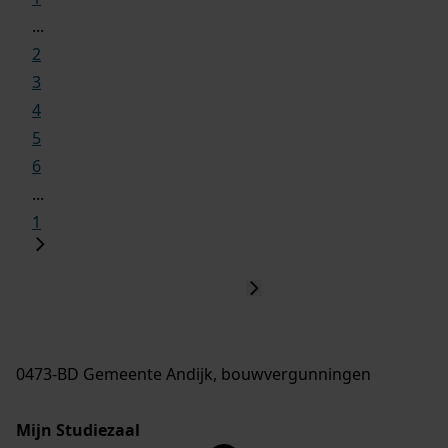
...
2
3
4
5
6
...
1
0473-BD Gemeente Andijk, bouwvergunningen
Mijn Studiezaal