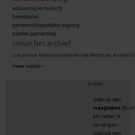
zoektips
Wij helpen u op weg met een aantal zoektips.
bekijk ons geschiedenislokaal
vergunningen
bouwvergunningen
advisering en toezicht
bekijk alle zoektips
beeld en geluid
omgevingsvergunningen
beleidsplan
uitleg nodig?
gemeenschappelijke regeling
publiek jaarverslag
Mijn Studiezaal (inloggen)
Wij helpen u op weg met een aantal zoektips.
steun het archief
bekijk alle zoektips
Door leestekens in
U kunt ook Vriend worden en het Westfries Archief s
uw zoekopdracht te
meer weten
gebruiken, zoekt u
specifieker of juist
breder:
Gebruik een
vraagteken (?)
o
één letter te
vervangen.
Gebruik een