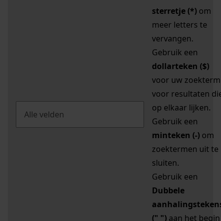
sterretje (*)
om
meer letters te
vervangen.
Gebruik een
dollarteken ($)
voor uw zoekterm
voor resultaten di
op elkaar lijken.
Gebruik een
minteken (-)
om
zoektermen uit te
sluiten.
Gebruik een
Dubbele
aanhalingsteken
(" ")
aan het begin