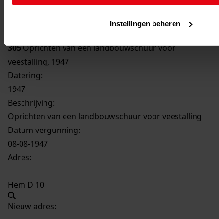
Inventaris
De Hout
Instellingen beheren
305
Oprichten van een landbouwschuur voor
veestalling, 1947
Datering
:
1947
Beschrijving:
Oprichten van een landbouwschuur voor veestalling
Datum vergunning:
08-08-1947
Adres:
Hem D 10
Nieuw adres: