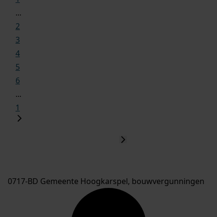
...
2
3
4
5
6
...
1
0717-BD Gemeente Hoogkarspel, bouwvergunningen