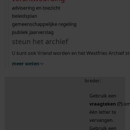
zoektips
Wij helpen u op weg met een aantal zoektips.
bekijk ons geschiedenislokaal
vergunningen
bouwvergunningen
advisering en toezicht
bekijk alle zoektips
beeld en geluid
omgevingsvergunningen
beleidsplan
uitleg nodig?
gemeenschappelijke regeling
publiek jaarverslag
Mijn Studiezaal (inloggen)
Wij helpen u op weg met een aantal zoektips.
steun het archief
bekijk alle zoektips
Door leestekens in
U kunt ook Vriend worden en het Westfries Archief s
uw zoekopdracht te
meer weten
gebruiken, zoekt u
specifieker of juist
breder:
Gebruik een
vraagteken (?)
o
één letter te
vervangen.
Gebruik een