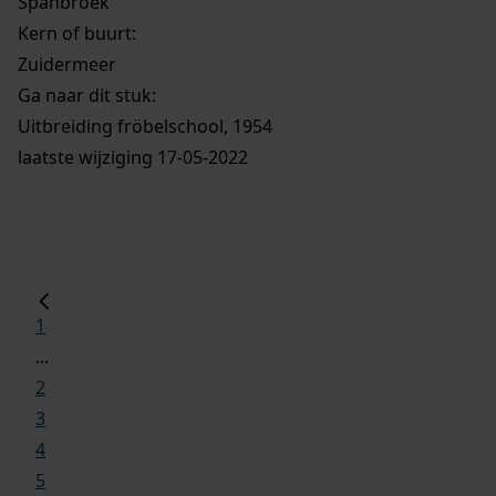
Spanbroek
Kern of buurt:
Zuidermeer
Ga naar dit stuk:
Uitbreiding fröbelschool, 1954
laatste wijziging 17-05-2022
1
...
2
3
4
5