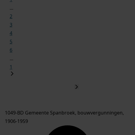
...
2
3
4
5
6
...
1
1049-BD Gemeente Spanbroek, bouwvergunningen,
1906-1959