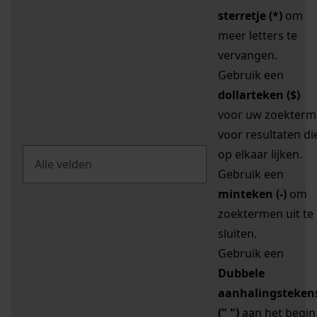
sterretje (*)
om
meer letters te
vervangen.
Gebruik een
dollarteken ($)
voor uw zoekterm
voor resultaten di
op elkaar lijken.
Gebruik een
minteken (-)
om
zoektermen uit te
sluiten.
Gebruik een
Dubbele
aanhalingsteken
(" ")
aan het begin