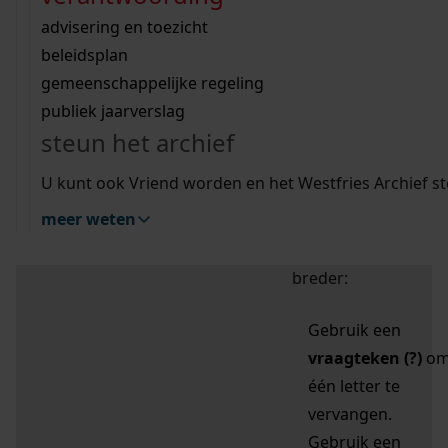
zoektips
Wij helpen u op weg met een aantal zoektips.
bekijk ons geschiedenislokaal
vergunningen
bouwvergunningen
advisering en toezicht
bekijk alle zoektips
beeld en geluid
omgevingsvergunningen
beleidsplan
uitleg nodig?
gemeenschappelijke regeling
publiek jaarverslag
Mijn Studiezaal (inloggen)
Wij helpen u op weg met een aantal zoektips.
steun het archief
bekijk alle zoektips
Door leestekens in
U kunt ook Vriend worden en het Westfries Archief s
uw zoekopdracht te
meer weten
gebruiken, zoekt u
specifieker of juist
breder:
Gebruik een
vraagteken (?)
o
één letter te
vervangen.
Gebruik een