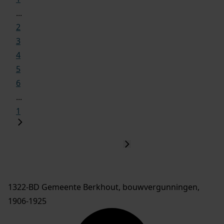
...
2
3
4
5
6
...
1
1322-BD Gemeente Berkhout, bouwvergunningen,
1906-1925