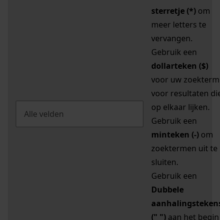
sterretje (*)
om
meer letters te
vervangen.
Gebruik een
dollarteken ($)
voor uw zoekterm
voor resultaten di
op elkaar lijken.
Gebruik een
minteken (-)
om
zoektermen uit te
sluiten.
Gebruik een
Dubbele
aanhalingsteken
(" ")
aan het begin