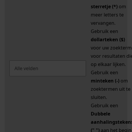
sterretje (*)
om
meer letters te
vervangen.
Gebruik een
dollarteken ($)
voor uw zoekterm
voor resultaten di
op elkaar lijken.
Gebruik een
minteken (-)
om
zoektermen uit te
sluiten.
Gebruik een
Dubbele
aanhalingsteken
(" ")
aan het begin