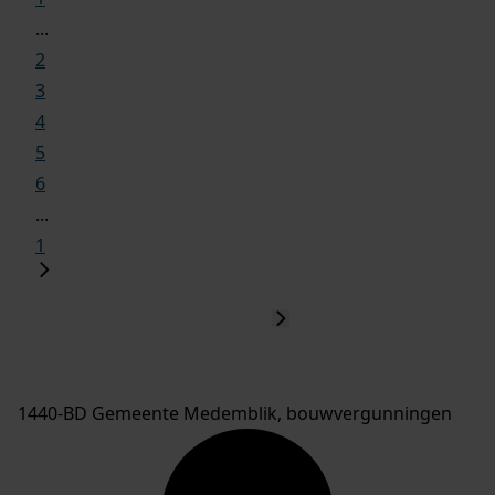
...
2
3
4
5
6
...
1
1440-BD Gemeente Medemblik, bouwvergunningen