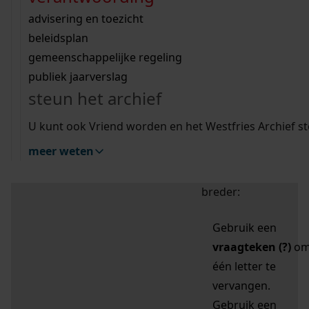
zoektips
Wij helpen u op weg met een aantal zoektips.
bekijk ons geschiedenislokaal
vergunningen
bouwvergunningen
advisering en toezicht
bekijk alle zoektips
beeld en geluid
omgevingsvergunningen
beleidsplan
uitleg nodig?
gemeenschappelijke regeling
publiek jaarverslag
Mijn Studiezaal (inloggen)
Wij helpen u op weg met een aantal zoektips.
steun het archief
bekijk alle zoektips
Door leestekens in
U kunt ook Vriend worden en het Westfries Archief s
uw zoekopdracht te
meer weten
gebruiken, zoekt u
specifieker of juist
breder:
Gebruik een
vraagteken (?)
o
één letter te
vervangen.
Gebruik een