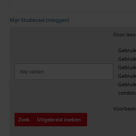
Mijn Studiezaal (inloggen)
Door lees
Gebrui
Gebrui
Gebrui
Gebrui
Gebrui
combina
Voorbeeld
Zoek
Uitgebreid zoeken