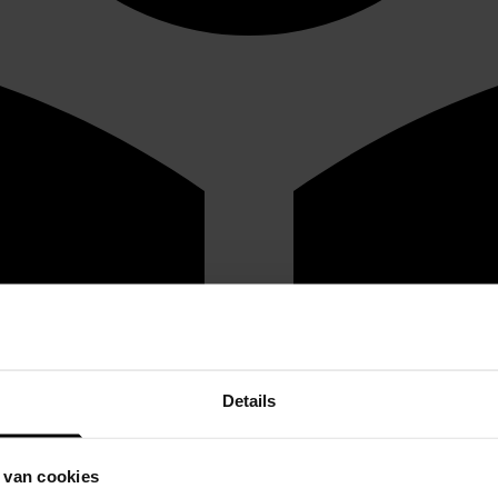
Details
 van cookies