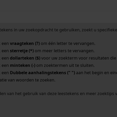
tekens in uw zoekopdracht te gebruiken, zoekt u specifieker
k een
vraagteken (?)
om één letter te vervangen.
k een
sterretje (*)
om meer letters te vervangen.
k een
dollarteken ($)
voor uw zoekterm voor resultaten die o
k een
minteken (-)
om zoektermen uit te sluiten.
k een
Dubbele aanhalingstekens (" ")
aan het begin en ei
tie van woorden te zoeken.
en van het gebruik van deze leestekens en meer zoektips 