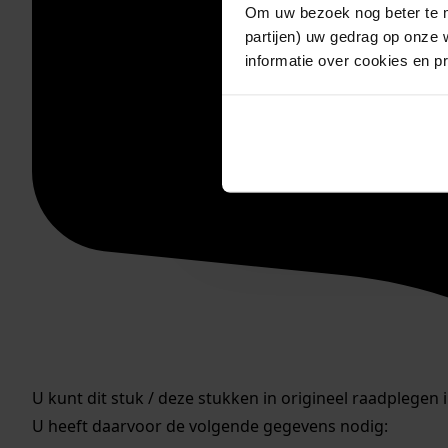
Om uw bezoek nog beter te m
partijen) uw gedrag op onze 
informatie over cookies en p
U kunt dit stuk / deze stukken in origineel raadplegen 
U heeft daarvoor de volgende gegevens nodig: