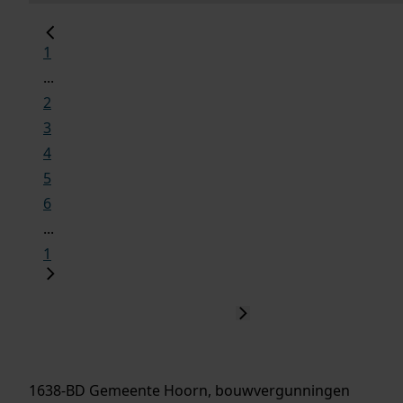
1
...
2
3
4
5
6
...
1
1638-BD Gemeente Hoorn, bouwvergunningen