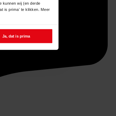
e kunnen wij (en derde
t is prima' te klikken. Meer
Ja, dat is prima