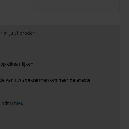
 of juist breder:
p elkaar lijken.
nde van uw zoektermen om naar de exacte
vindt u
hier
.