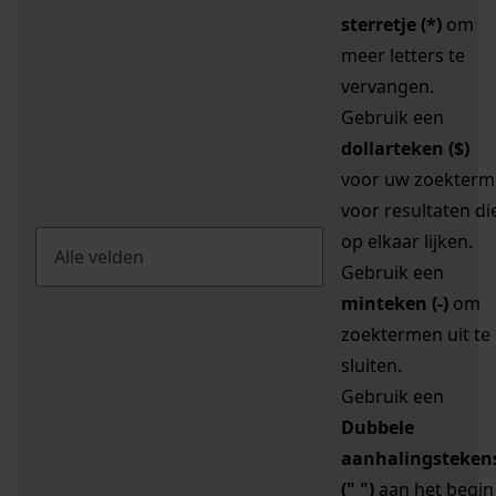
sterretje (*)
om
meer letters te
vervangen.
Gebruik een
dollarteken ($)
voor uw zoekterm
voor resultaten di
op elkaar lijken.
Gebruik een
minteken (-)
om
zoektermen uit te
sluiten.
Gebruik een
Dubbele
aanhalingsteken
(" ")
aan het begin