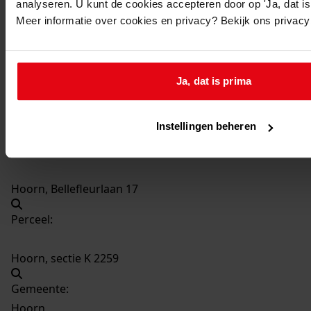
analyseren. U kunt de cookies accepteren door op 'Ja, dat is 
353
Plaatsen van een dakkapel, 1995
Meer informatie over cookies en privacy? Bekijk ons privac
Datering
:
1995
Beschrijving:
Ja, dat is prima
Plaatsen van een dakkapel
Datum vergunning:
Instellingen beheren
25-04-1995
Adres:
Hoorn, Bellefleurlaan 17
Perceel:
Hoorn, sectie K 2259
Gemeente:
Hoorn