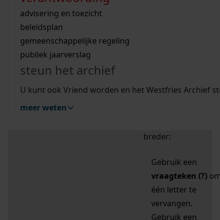
zoektips
Wij helpen u op weg met een aantal zoektips.
bekijk ons geschiedenislokaal
vergunningen
bouwvergunningen
advisering en toezicht
bekijk alle zoektips
beeld en geluid
omgevingsvergunningen
beleidsplan
uitleg nodig?
gemeenschappelijke regeling
publiek jaarverslag
Mijn Studiezaal (inloggen)
Wij helpen u op weg met een aantal zoektips.
steun het archief
bekijk alle zoektips
Door leestekens in
U kunt ook Vriend worden en het Westfries Archief s
uw zoekopdracht te
meer weten
gebruiken, zoekt u
specifieker of juist
breder:
Gebruik een
vraagteken (?)
o
één letter te
vervangen.
Gebruik een