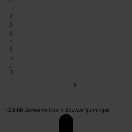
...
2
3
4
5
6
...
1
1638-BD Gemeente Hoorn, bouwvergunningen