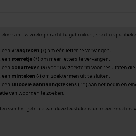
tekens in uw zoekopdracht te gebruiken, zoekt u specifieker
k een
vraagteken (?)
om één letter te vervangen.
k een
sterretje (*)
om meer letters te vervangen.
k een
dollarteken ($)
voor uw zoekterm voor resultaten die o
k een
minteken (-)
om zoektermen uit te sluiten.
k een
Dubbele aanhalingstekens (" ")
aan het begin en ei
tie van woorden te zoeken.
en van het gebruik van deze leestekens en meer zoektips 