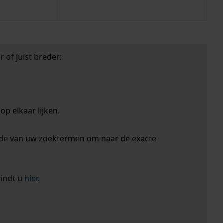
 of juist breder:
p elkaar lijken.
nde van uw zoektermen om naar de exacte
vindt u
hier
.