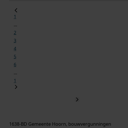
1
...
2
3
4
5
6
...
1
1638-BD Gemeente Hoorn, bouwvergunningen