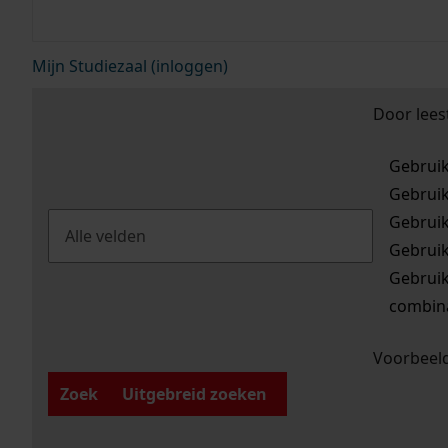
Mijn Studiezaal (inloggen)
Door lees
Gebrui
Gebrui
Gebrui
Gebrui
Gebrui
combina
Voorbeeld
Zoek
Uitgebreid zoeken