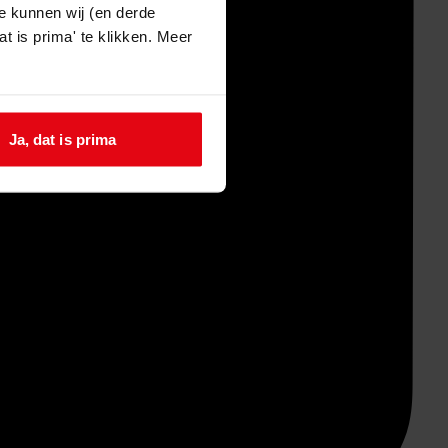
e kunnen wij (en derde
t is prima' te klikken. Meer
Ja, dat is prima