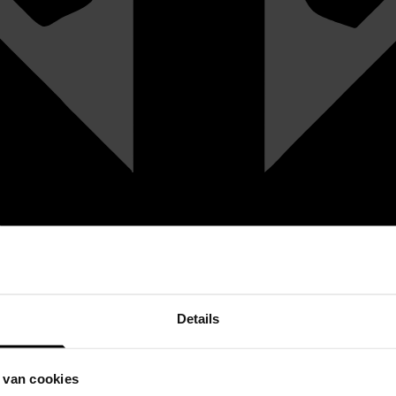
Details
 van cookies