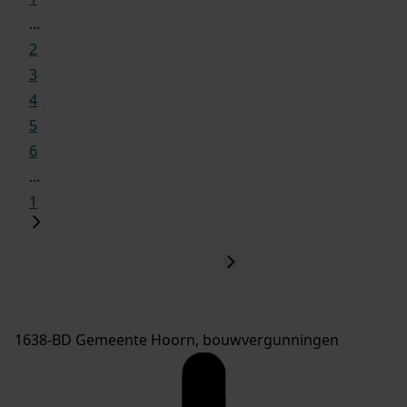
...
2
3
4
5
6
...
1
1638-BD Gemeente Hoorn, bouwvergunningen