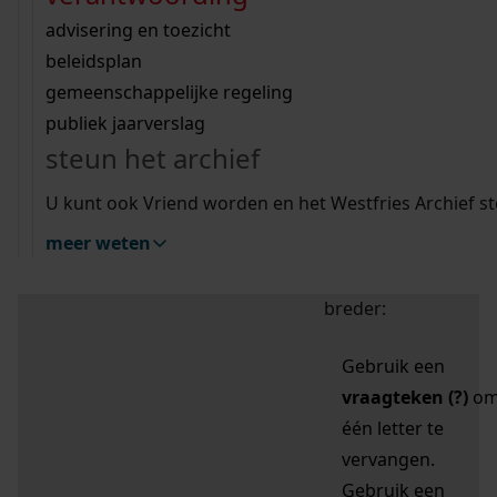
zoektips
Wij helpen u op weg met een aantal zoektips.
bekijk ons geschiedenislokaal
vergunningen
bouwvergunningen
advisering en toezicht
bekijk alle zoektips
beeld en geluid
omgevingsvergunningen
beleidsplan
uitleg nodig?
gemeenschappelijke regeling
publiek jaarverslag
Mijn Studiezaal (inloggen)
Wij helpen u op weg met een aantal zoektips.
steun het archief
bekijk alle zoektips
Door leestekens in
U kunt ook Vriend worden en het Westfries Archief s
uw zoekopdracht te
meer weten
gebruiken, zoekt u
specifieker of juist
breder:
Gebruik een
vraagteken (?)
o
één letter te
vervangen.
Gebruik een