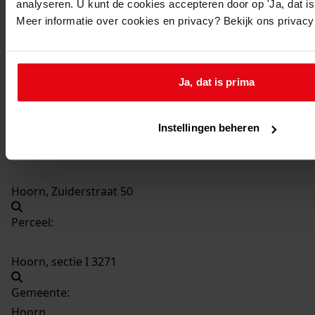
analyseren. U kunt de cookies accepteren door op 'Ja, dat is 
8073
Plaatsen van twee dakkapellen, 2000
Meer informatie over cookies en privacy? Bekijk ons privac
Datering
:
2000
Beschrijving:
Ja, dat is prima
Plaatsen van twee dakkapellen
Datum vergunning:
Instellingen beheren
09-03-2000
Adres:
Hoorn, Zuiderstraat 50
Perceel:
Hoorn, sectie I 3271
Gemeente:
Hoorn