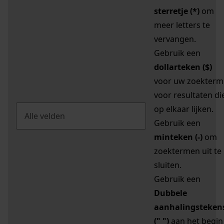
sterretje (*)
om
meer letters te
vervangen.
Gebruik een
dollarteken ($)
voor uw zoekterm
voor resultaten di
op elkaar lijken.
Gebruik een
minteken (-)
om
zoektermen uit te
sluiten.
Gebruik een
Dubbele
aanhalingsteken
(" ")
aan het begin