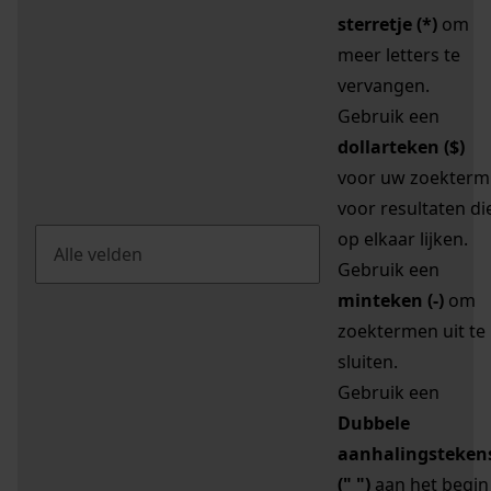
sterretje (*)
om
meer letters te
vervangen.
Gebruik een
dollarteken ($)
voor uw zoekterm
voor resultaten di
op elkaar lijken.
Gebruik een
minteken (-)
om
zoektermen uit te
sluiten.
Gebruik een
Dubbele
aanhalingsteken
(" ")
aan het begin