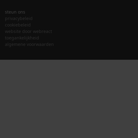
steun ons
privacybeleid
cookiebeleid
website door webreact
toegankelijkheid
algemene voorwaarden