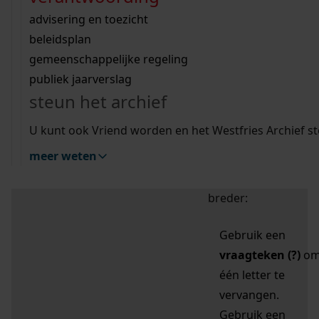
zoektips
Wij helpen u op weg met een aantal zoektips.
bekijk ons geschiedenislokaal
vergunningen
bouwvergunningen
advisering en toezicht
bekijk alle zoektips
beeld en geluid
omgevingsvergunningen
beleidsplan
uitleg nodig?
gemeenschappelijke regeling
publiek jaarverslag
Mijn Studiezaal (inloggen)
Wij helpen u op weg met een aantal zoektips.
steun het archief
bekijk alle zoektips
Door leestekens in
U kunt ook Vriend worden en het Westfries Archief s
uw zoekopdracht te
meer weten
gebruiken, zoekt u
specifieker of juist
breder:
Gebruik een
vraagteken (?)
o
één letter te
vervangen.
Gebruik een