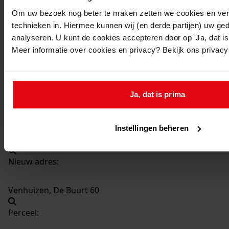
109
Bouw schuur, 1941
Om uw bezoek nog beter te maken zetten we cookies en verg
Datering
:
technieken in. Hiermee kunnen wij (en derde partijen) uw ge
1941
analyseren. U kunt de cookies accepteren door op 'Ja, dat is 
Meer informatie over cookies en privacy? Bekijk ons privac
Beschrijving:
Bouw schuur
Datum vergunning:
Ja, dat is prima
30-09-1941
Adres:
Instellingen beheren
Venhuizen -
Nieuw adres:
Venhuizen, De Buurt 60
Perceel: