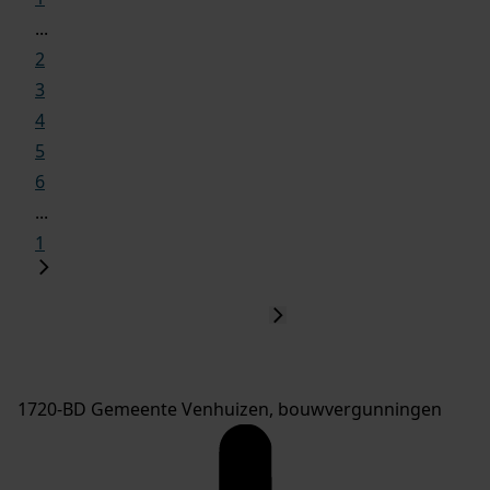
...
2
3
4
5
6
...
1
1720-BD Gemeente Venhuizen, bouwvergunningen