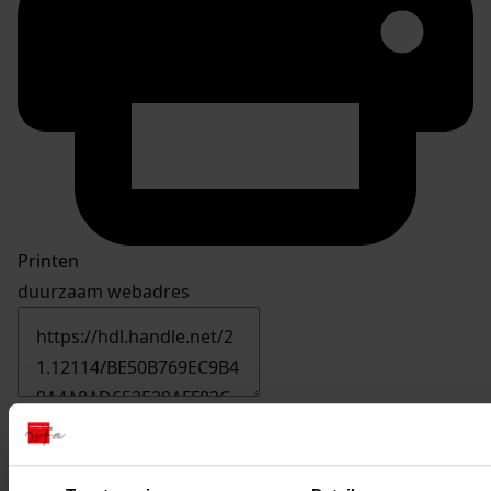
Printen
duurzaam webadres
Inventaris
06. Inv. nrs 501-600