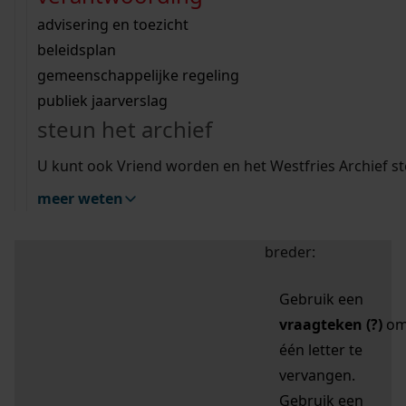
zoektips
Wij helpen u op weg met een aantal zoektips.
bekijk ons geschiedenislokaal
vergunningen
bouwvergunningen
advisering en toezicht
bekijk alle zoektips
beeld en geluid
omgevingsvergunningen
beleidsplan
uitleg nodig?
gemeenschappelijke regeling
publiek jaarverslag
Mijn Studiezaal (inloggen)
Wij helpen u op weg met een aantal zoektips.
steun het archief
bekijk alle zoektips
Door leestekens in
U kunt ook Vriend worden en het Westfries Archief s
uw zoekopdracht te
meer weten
gebruiken, zoekt u
specifieker of juist
breder:
Gebruik een
vraagteken (?)
o
één letter te
vervangen.
Gebruik een