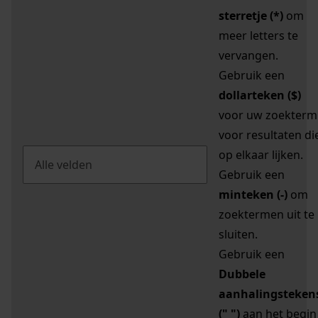
sterretje (*)
om
meer letters te
vervangen.
Gebruik een
dollarteken ($)
voor uw zoekterm
voor resultaten di
op elkaar lijken.
Gebruik een
minteken (-)
om
zoektermen uit te
sluiten.
Gebruik een
Dubbele
aanhalingsteken
(" ")
aan het begin