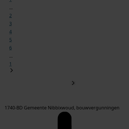
...
2
3
4
5
6
...
1
1740-BD Gemeente Nibbixwoud, bouwvergunningen