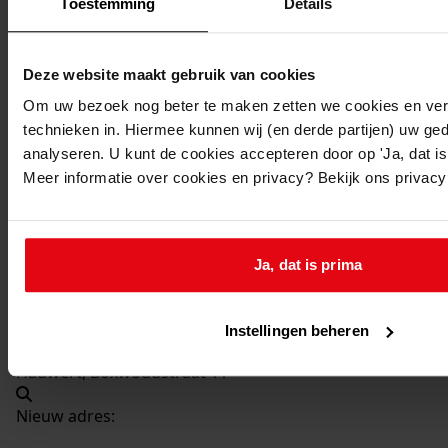
Toestemming
Details
551
Bouw van twee garages (Boxwoudstraat 9 en 11),
1972
Datering
:
Deze website maakt gebruik van cookies
1972
Om uw bezoek nog beter te maken zetten we cookies en verg
Beschrijving:
technieken in. Hiermee kunnen wij (en derde partijen) uw ge
analyseren. U kunt de cookies accepteren door op 'Ja, dat is 
Bouw van twee garages (Boxwoudstraat 9 en 11)
Meer informatie over cookies en privacy? Bekijk ons privac
Datum vergunning:
26-01-1972
Adres:
Ja, dat is prima
Hauwert, Boxwoudstraat 9
Instellingen beheren
Hauwert, Boxwoudstraat 11
Nieuw adres: