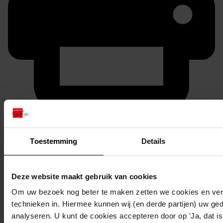
Printen
duurzaam webadres
Toestemming
Details
Deze website maakt gebruik van cookies
Inventaris
Om uw bezoek nog beter te maken zetten we cookies en verg
technieken in. Hiermee kunnen wij (en derde partijen) uw ge
analyseren. U kunt de cookies accepteren door op 'Ja, dat is 
685
Bouwen van keuken tussen woning en schuur,