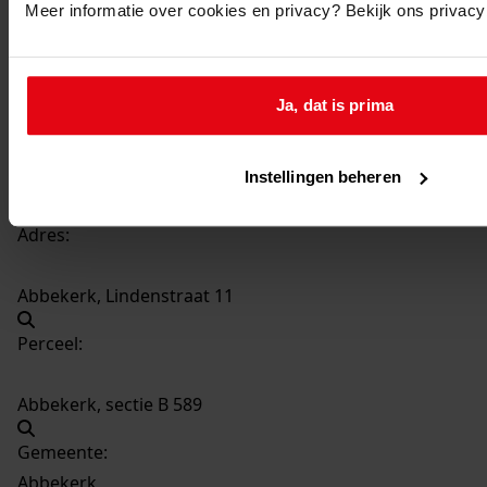
Meer informatie over cookies en privacy? Bekijk ons privac
1978-1979
Datering
:
1978-1979
Ja, dat is prima
Beschrijving:
Bouwen van keuken tussen woning en schuur
Datum vergunning:
Instellingen beheren
23-08-1978
Adres:
Abbekerk, Lindenstraat 11
Perceel:
Abbekerk, sectie B 589
Gemeente:
Abbekerk