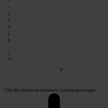
...
2
3
4
5
6
...
1
1762-BD Gemeente Abbekerk, bouwvergunningen