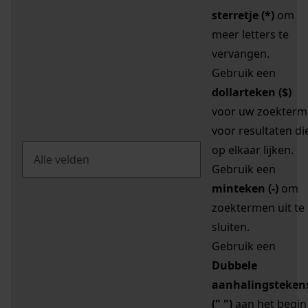
sterretje (*)
om
meer letters te
vervangen.
Gebruik een
dollarteken ($)
voor uw zoekterm
voor resultaten di
op elkaar lijken.
Gebruik een
minteken (-)
om
zoektermen uit te
sluiten.
Gebruik een
Dubbele
aanhalingsteken
(" ")
aan het begin