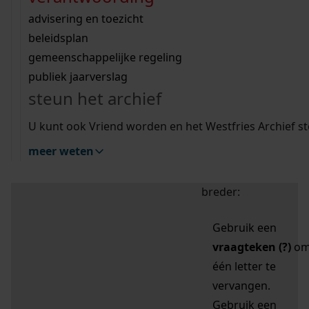
zoektips
Wij helpen u op weg met een aantal zoektips.
bekijk ons geschiedenislokaal
vergunningen
bouwvergunningen
advisering en toezicht
bekijk alle zoektips
beeld en geluid
omgevingsvergunningen
beleidsplan
uitleg nodig?
gemeenschappelijke regeling
publiek jaarverslag
Mijn Studiezaal (inloggen)
Wij helpen u op weg met een aantal zoektips.
steun het archief
bekijk alle zoektips
Door leestekens in
U kunt ook Vriend worden en het Westfries Archief s
uw zoekopdracht te
meer weten
gebruiken, zoekt u
specifieker of juist
breder:
Gebruik een
vraagteken (?)
o
één letter te
vervangen.
Gebruik een