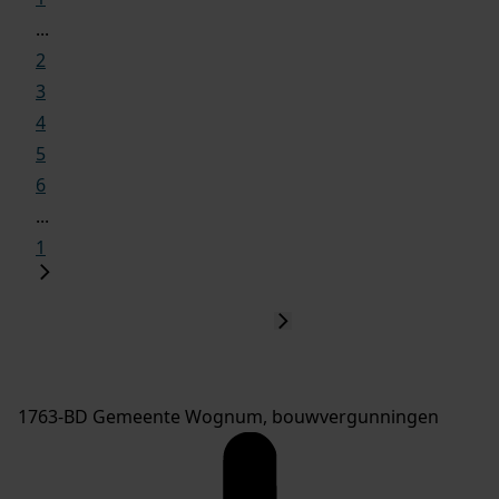
...
2
3
4
5
6
...
1
1763-BD Gemeente Wognum, bouwvergunningen