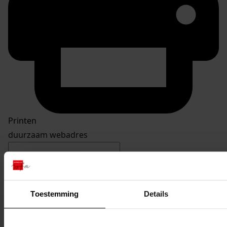
Printen
duurzaam webadres
Inventaris
Toestemming
Details
inv. nrs. 1401-1500