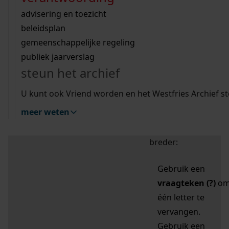
zoektips
Wij helpen u op weg met een aantal zoektips.
bekijk ons geschiedenislokaal
vergunningen
bouwvergunningen
advisering en toezicht
bekijk alle zoektips
beeld en geluid
omgevingsvergunningen
beleidsplan
uitleg nodig?
gemeenschappelijke regeling
publiek jaarverslag
Mijn Studiezaal (inloggen)
Wij helpen u op weg met een aantal zoektips.
steun het archief
bekijk alle zoektips
Door leestekens in
U kunt ook Vriend worden en het Westfries Archief s
uw zoekopdracht te
meer weten
gebruiken, zoekt u
specifieker of juist
breder:
Gebruik een
vraagteken (?)
o
één letter te
vervangen.
Gebruik een