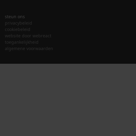
steun ons
privacybeleid
cookiebeleid
website door webreact
toegankelijkheid
algemene voorwaarden