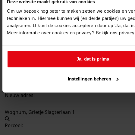
Deze website maakt gebruik van cookies
1425
Oprichten kantine en kleedkamers, 1977
Om uw bezoek nog beter te maken zetten we cookies en verg
Datering
:
technieken in. Hiermee kunnen wij (en derde partijen) uw ge
1977
analyseren. U kunt de cookies accepteren door op 'Ja, dat is 
Beschrijving:
Meer informatie over cookies en privacy? Bekijk ons privac
Oprichten kantine en kleedkamers
Datum vergunning:
22-12-1977
Ja, dat is prima
Adres:
Instellingen beheren
Wognum, Grietje Slagterlaan 1
Nieuw adres:
Wognum, Grietje Slagterlaan 1
Perceel: