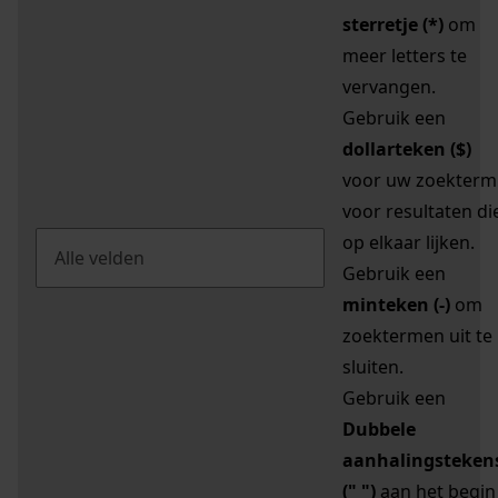
sterretje (*)
om
meer letters te
vervangen.
Gebruik een
dollarteken ($)
voor uw zoekterm
voor resultaten di
op elkaar lijken.
Gebruik een
minteken (-)
om
zoektermen uit te
sluiten.
Gebruik een
Dubbele
aanhalingsteken
(" ")
aan het begin