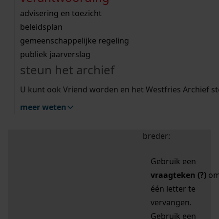
zoektips
Wij helpen u op weg met een aantal zoektips.
bekijk ons geschiedenislokaal
vergunningen
bouwvergunningen
advisering en toezicht
bekijk alle zoektips
beeld en geluid
omgevingsvergunningen
beleidsplan
uitleg nodig?
gemeenschappelijke regeling
publiek jaarverslag
Mijn Studiezaal (inloggen)
Wij helpen u op weg met een aantal zoektips.
steun het archief
bekijk alle zoektips
Door leestekens in
U kunt ook Vriend worden en het Westfries Archief s
uw zoekopdracht te
meer weten
gebruiken, zoekt u
specifieker of juist
breder:
Gebruik een
vraagteken (?)
o
één letter te
vervangen.
Gebruik een