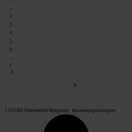
...
2
3
4
5
6
...
1
1763-BD Gemeente Wognum, bouwvergunningen