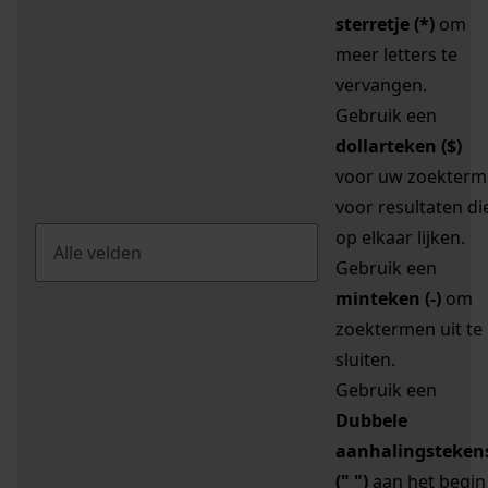
sterretje (*)
om
meer letters te
vervangen.
Gebruik een
dollarteken ($)
voor uw zoekterm
voor resultaten di
op elkaar lijken.
Gebruik een
minteken (-)
om
zoektermen uit te
sluiten.
Gebruik een
Dubbele
aanhalingsteken
(" ")
aan het begin