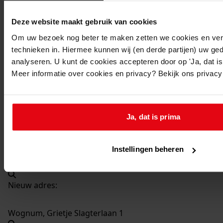
Deze website maakt gebruik van cookies
3304
Het aanbrengen van een luifel aan de kantine,
1989
Om uw bezoek nog beter te maken zetten we cookies en verg
technieken in. Hiermee kunnen wij (en derde partijen) uw ge
Datering
:
analyseren. U kunt de cookies accepteren door op 'Ja, dat is 
1989
Meer informatie over cookies en privacy? Bekijk ons privac
Beschrijving:
Het aanbrengen van een luifel aan de kantine
Datum vergunning:
Ja, dat is prima
18-12-1989
Adres:
Instellingen beheren
Wognum, Grietje Slagterlaan 1
Nieuw adres:
Wognum, Grietje Slagterlaan 1