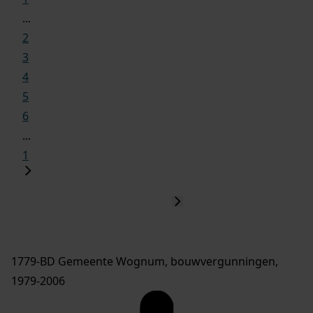
...
2
3
4
5
6
...
1
1779-BD Gemeente Wognum, bouwvergunningen,
1979-2006