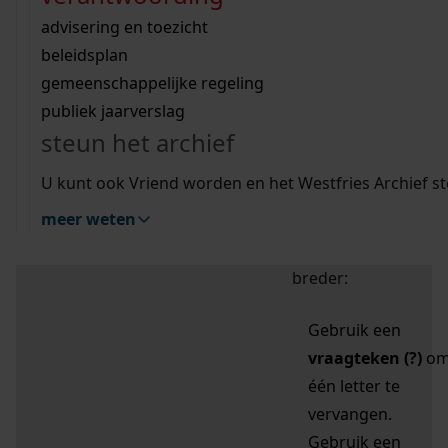
zoektips
Wij helpen u op weg met een aantal zoektips.
bekijk ons geschiedenislokaal
vergunningen
bouwvergunningen
advisering en toezicht
bekijk alle zoektips
beeld en geluid
omgevingsvergunningen
beleidsplan
uitleg nodig?
gemeenschappelijke regeling
publiek jaarverslag
Mijn Studiezaal (inloggen)
Wij helpen u op weg met een aantal zoektips.
steun het archief
bekijk alle zoektips
Door leestekens in
U kunt ook Vriend worden en het Westfries Archief s
uw zoekopdracht te
meer weten
gebruiken, zoekt u
specifieker of juist
breder:
Gebruik een
vraagteken (?)
o
één letter te
vervangen.
Gebruik een