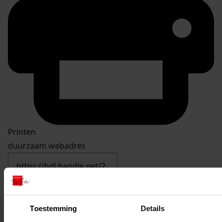
Printen
duurzaam webadres
Inventaris
Toestemming
Details
Inv.nr. 3301-3400