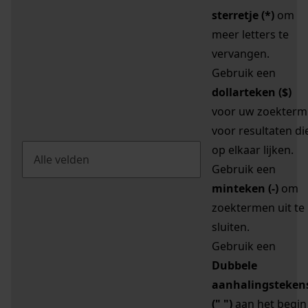
sterretje (*)
om
meer letters te
vervangen.
Gebruik een
dollarteken ($)
voor uw zoekterm
voor resultaten di
op elkaar lijken.
Gebruik een
minteken (-)
om
zoektermen uit te
sluiten.
Gebruik een
Dubbele
aanhalingsteken
(" ")
aan het begin