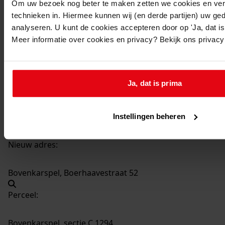
Om uw bezoek nog beter te maken zetten we cookies en verg
technieken in. Hiermee kunnen wij (en derde partijen) uw ge
1233
Plaatsen van een dakkapel, 28-06-1977
analyseren. U kunt de cookies accepteren door op 'Ja, dat is 
Datering
:
Meer informatie over cookies en privacy? Bekijk ons privac
28-06-1977
Beschrijving:
Plaatsen van een dakkapel
Ja, dat is prima
Adres:
Instellingen beheren
Bovenkarspel, Boerhaavestraat 52
Nieuw adres:
Bovenkarspel, Boerhaavestraat 52
Perceel:
Bovenkarspel, sectie C 1294