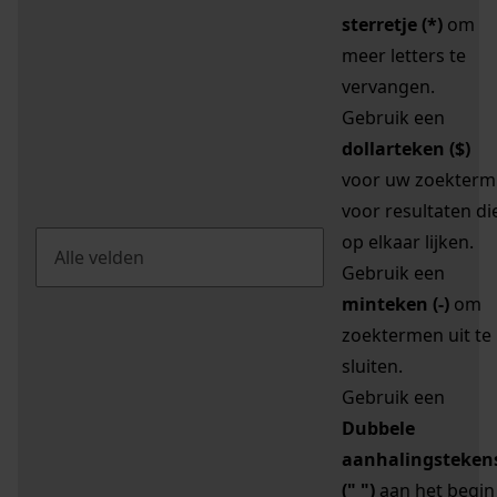
sterretje (*)
om
meer letters te
vervangen.
Gebruik een
dollarteken ($)
voor uw zoekterm
voor resultaten di
op elkaar lijken.
Gebruik een
minteken (-)
om
zoektermen uit te
sluiten.
Gebruik een
Dubbele
aanhalingsteken
(" ")
aan het begin