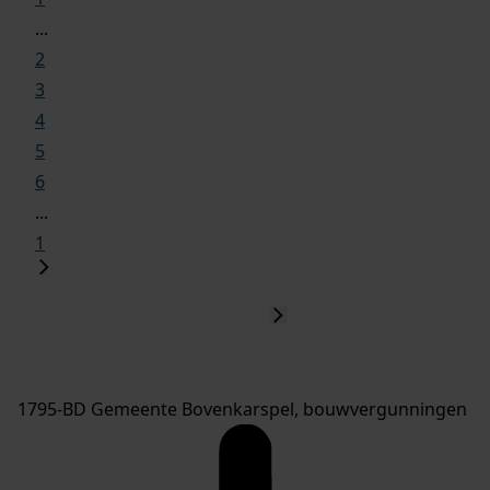
...
2
3
4
5
6
...
1
1795-BD Gemeente Bovenkarspel, bouwvergunningen