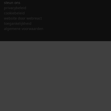
steun ons
privacybeleid
cookiebeleid
website door webreact
toegankelijkheid
algemene voorwaarden