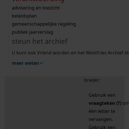
zoektips
Wij helpen u op weg met een aantal zoektips.
bekijk ons geschiedenislokaal
vergunningen
bouwvergunningen
advisering en toezicht
bekijk alle zoektips
beeld en geluid
omgevingsvergunningen
beleidsplan
uitleg nodig?
gemeenschappelijke regeling
publiek jaarverslag
Mijn Studiezaal (inloggen)
Wij helpen u op weg met een aantal zoektips.
steun het archief
bekijk alle zoektips
Door leestekens in
U kunt ook Vriend worden en het Westfries Archief s
uw zoekopdracht te
meer weten
gebruiken, zoekt u
specifieker of juist
breder:
Gebruik een
vraagteken (?)
o
één letter te
vervangen.
Gebruik een