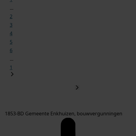
...
2
3
4
5
6
...
1
1853-BD Gemeente Enkhuizen, bouwvergunningen