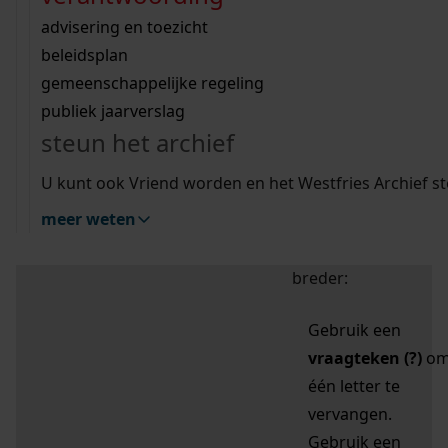
zoektips
Wij helpen u op weg met een aantal zoektips.
bekijk ons geschiedenislokaal
vergunningen
bouwvergunningen
advisering en toezicht
bekijk alle zoektips
beeld en geluid
omgevingsvergunningen
beleidsplan
uitleg nodig?
gemeenschappelijke regeling
publiek jaarverslag
Mijn Studiezaal (inloggen)
Wij helpen u op weg met een aantal zoektips.
steun het archief
bekijk alle zoektips
Door leestekens in
U kunt ook Vriend worden en het Westfries Archief s
uw zoekopdracht te
meer weten
gebruiken, zoekt u
specifieker of juist
breder:
Gebruik een
vraagteken (?)
o
één letter te
vervangen.
Gebruik een