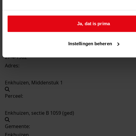
291
Plaatsen van een berging, 27-4-1982
Datering
:
27-4-1982
Ja, dat is prima
Beschrijving:
Plaatsen van een berging
Instellingen beheren
Datum vergunning:
27-4-1982
Adres:
Enkhuizen, Middenstuk 1
Perceel:
Enkhuizen, sectie B 1059 (ged)
Gemeente:
Enkhuizen