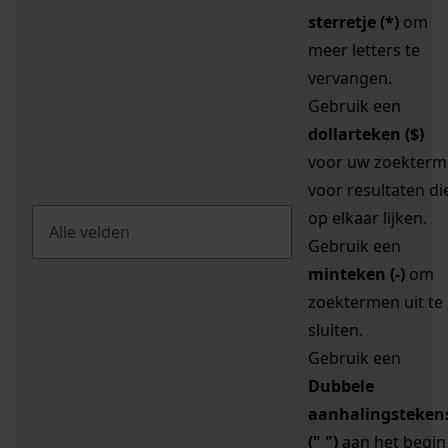
sterretje (*)
om
meer letters te
vervangen.
Gebruik een
dollarteken ($)
voor uw zoekterm
voor resultaten di
op elkaar lijken.
Gebruik een
minteken (-)
om
zoektermen uit te
sluiten.
Gebruik een
Dubbele
aanhalingsteken
(" ")
aan het begin