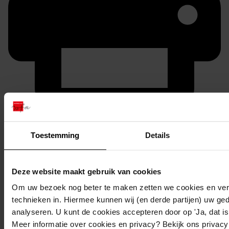
Printen
duurzaam webadres
Toestemming
Details
Deze website maakt gebruik van cookies
Om uw bezoek nog beter te maken zetten we cookies en verg
Inventaris
technieken in. Hiermee kunnen wij (en derde partijen) uw ge
06. Nummers 251 tot en met 300
analyseren. U kunt de cookies accepteren door op 'Ja, dat is 
Meer informatie over cookies en privacy? Bekijk ons privac