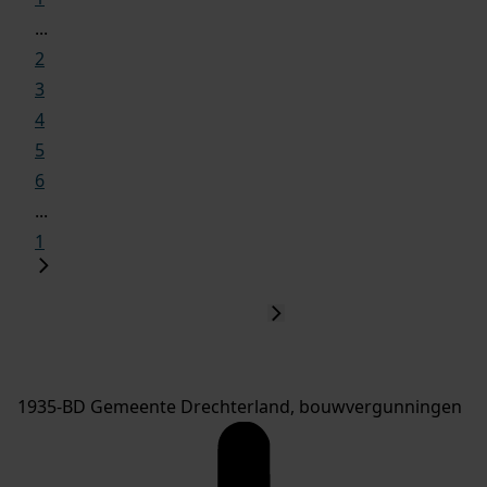
...
2
3
4
5
6
...
1
1935-BD Gemeente Drechterland, bouwvergunningen