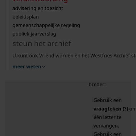
zoektips
Wij helpen u op weg met een aantal zoektips.
bekijk ons geschiedenislokaal
vergunningen
bouwvergunningen
advisering en toezicht
bekijk alle zoektips
beeld en geluid
omgevingsvergunningen
beleidsplan
uitleg nodig?
gemeenschappelijke regeling
publiek jaarverslag
Mijn Studiezaal (inloggen)
Wij helpen u op weg met een aantal zoektips.
steun het archief
bekijk alle zoektips
Door leestekens in
U kunt ook Vriend worden en het Westfries Archief s
uw zoekopdracht te
meer weten
gebruiken, zoekt u
specifieker of juist
breder:
Gebruik een
vraagteken (?)
o
één letter te
vervangen.
Gebruik een