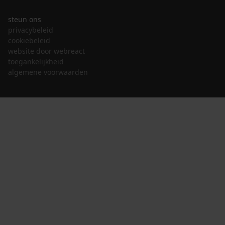
steun ons
privacybeleid
cookiebeleid
website door webreact
toegankelijkheid
algemene voorwaarden