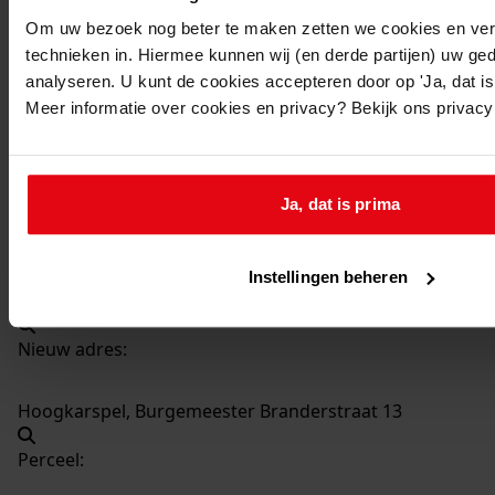
536
Vergroten woonhuis, 1986
Om uw bezoek nog beter te maken zetten we cookies en verg
Datering
:
technieken in. Hiermee kunnen wij (en derde partijen) uw ge
1986
analyseren. U kunt de cookies accepteren door op 'Ja, dat is 
Meer informatie over cookies en privacy? Bekijk ons privac
Beschrijving:
Vergroten woonhuis
Datum vergunning:
Ja, dat is prima
12-08-1986
Adres:
Instellingen beheren
Hoogkarspel, Burgemeester Branderstraat 13
Nieuw adres:
Hoogkarspel, Burgemeester Branderstraat 13
Perceel: