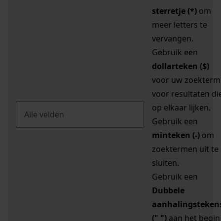
sterretje (*)
om
meer letters te
vervangen.
Gebruik een
dollarteken ($)
voor uw zoekterm
voor resultaten di
op elkaar lijken.
Gebruik een
minteken (-)
om
zoektermen uit te
sluiten.
Gebruik een
Dubbele
aanhalingsteken
(" ")
aan het begin