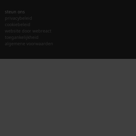
steun ons
privacybeleid
cookiebeleid
website door webreact
toegankelijkheid
algemene voorwaarden