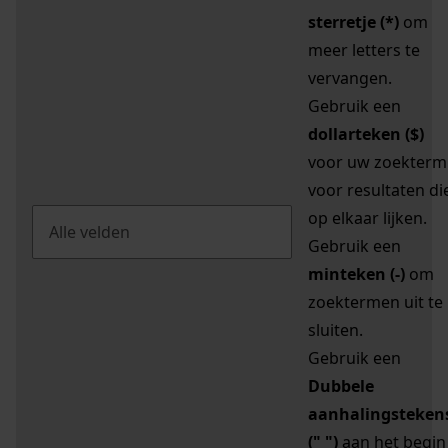
sterretje (*)
om
meer letters te
vervangen.
Gebruik een
dollarteken ($)
voor uw zoekterm
voor resultaten di
op elkaar lijken.
Gebruik een
minteken (-)
om
zoektermen uit te
sluiten.
Gebruik een
Dubbele
aanhalingsteken
(" ")
aan het begin