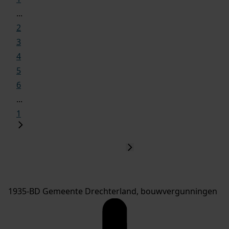
...
2
3
4
5
6
...
1
1935-BD Gemeente Drechterland, bouwvergunningen