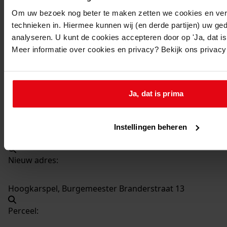
537
Bouw serre en erker, 1997
Om uw bezoek nog beter te maken zetten we cookies en verg
Datering
:
technieken in. Hiermee kunnen wij (en derde partijen) uw ge
1997
analyseren. U kunt de cookies accepteren door op 'Ja, dat is 
Meer informatie over cookies en privacy? Bekijk ons privac
Beschrijving:
Bouw serre en erker
Datum vergunning:
Ja, dat is prima
22-10-1997
Adres:
Instellingen beheren
Hoogkarspel, Burgemeester Branderstraat 13
Nieuw adres:
Hoogkarspel, Burgemeester Branderstraat 13
Perceel: