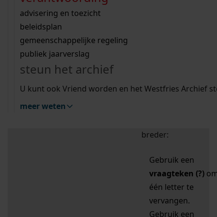
zoektips
Wij helpen u op weg met een aantal zoektips.
bekijk ons geschiedenislokaal
vergunningen
bouwvergunningen
advisering en toezicht
bekijk alle zoektips
beeld en geluid
omgevingsvergunningen
beleidsplan
uitleg nodig?
gemeenschappelijke regeling
publiek jaarverslag
Mijn Studiezaal (inloggen)
Wij helpen u op weg met een aantal zoektips.
steun het archief
bekijk alle zoektips
Door leestekens in
U kunt ook Vriend worden en het Westfries Archief s
uw zoekopdracht te
meer weten
gebruiken, zoekt u
specifieker of juist
breder:
Gebruik een
vraagteken (?)
o
één letter te
vervangen.
Gebruik een