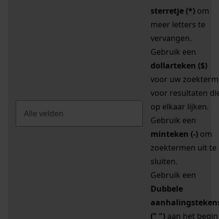
sterretje (*)
om
meer letters te
vervangen.
Gebruik een
dollarteken ($)
voor uw zoekterm
voor resultaten di
op elkaar lijken.
Gebruik een
minteken (-)
om
zoektermen uit te
sluiten.
Gebruik een
Dubbele
aanhalingsteken
(" ")
aan het begin