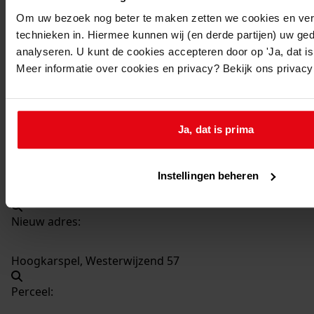
4277
Oprichten woning + garage, 1995
Om uw bezoek nog beter te maken zetten we cookies en verg
Datering
:
technieken in. Hiermee kunnen wij (en derde partijen) uw ge
1995
analyseren. U kunt de cookies accepteren door op 'Ja, dat is 
Meer informatie over cookies en privacy? Bekijk ons privac
Beschrijving:
Oprichten woning + garage
Datum vergunning:
Ja, dat is prima
04-10-1995
Adres:
Instellingen beheren
Hoogkarspel, Westerwijzend 57
Nieuw adres:
Hoogkarspel, Westerwijzend 57
Perceel: