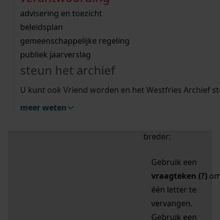
zoektips
Wij helpen u op weg met een aantal zoektips.
bekijk ons geschiedenislokaal
vergunningen
bouwvergunningen
advisering en toezicht
bekijk alle zoektips
beeld en geluid
omgevingsvergunningen
beleidsplan
uitleg nodig?
gemeenschappelijke regeling
publiek jaarverslag
Mijn Studiezaal (inloggen)
Wij helpen u op weg met een aantal zoektips.
steun het archief
bekijk alle zoektips
Door leestekens in
U kunt ook Vriend worden en het Westfries Archief s
uw zoekopdracht te
meer weten
gebruiken, zoekt u
specifieker of juist
breder:
Gebruik een
vraagteken (?)
o
één letter te
vervangen.
Gebruik een