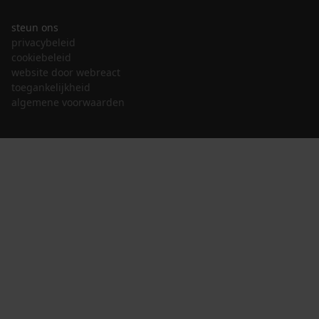
steun ons
privacybeleid
cookiebeleid
website door webreact
toegankelijkheid
algemene voorwaarden