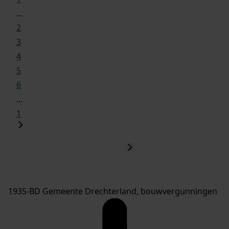
...
2
3
4
5
6
...
1
1935-BD Gemeente Drechterland, bouwvergunningen