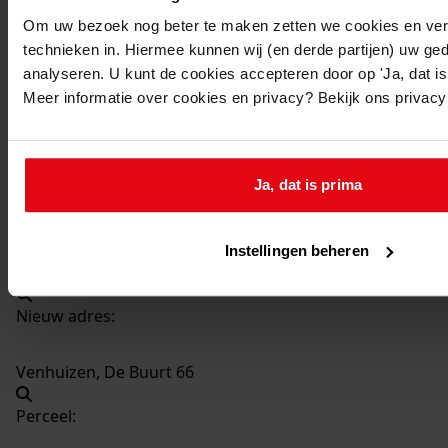
436
Vergroten woning, 1985
Om uw bezoek nog beter te maken zetten we cookies en verg
Datering
:
technieken in. Hiermee kunnen wij (en derde partijen) uw ge
1985
analyseren. U kunt de cookies accepteren door op 'Ja, dat is 
Meer informatie over cookies en privacy? Bekijk ons privac
Beschrijving:
Vergroten woning
Datum vergunning:
Ja, dat is prima
17-09-1985
Adres:
Instellingen beheren
Venhuizen, De Buurt 66
Nieuw adres:
Venhuizen, De Buurt 66
Perceel: