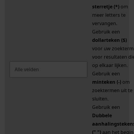
sterretje (*)
om
meer letters te
vervangen.
Gebruik een
dollarteken ($)
voor uw zoekterm
voor resultaten di
op elkaar lijken.
Gebruik een
minteken (-)
om
zoektermen uit te
sluiten.
Gebruik een
Dubbele
aanhalingsteken
(" ")
aan het begin