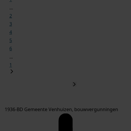
...
2
3
4
5
6
...
1
1936-BD Gemeente Venhuizen, bouwvergunningen