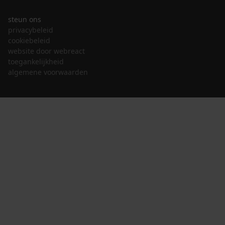
steun ons
privacybeleid
cookiebeleid
website door webreact
toegankelijkheid
algemene voorwaarden