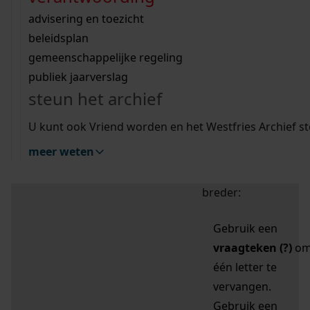
zoektips
Wij helpen u op weg met een aantal zoektips.
bekijk ons geschiedenislokaal
vergunningen
bouwvergunningen
advisering en toezicht
bekijk alle zoektips
beeld en geluid
omgevingsvergunningen
beleidsplan
uitleg nodig?
gemeenschappelijke regeling
publiek jaarverslag
Mijn Studiezaal (inloggen)
Wij helpen u op weg met een aantal zoektips.
steun het archief
bekijk alle zoektips
Door leestekens in
U kunt ook Vriend worden en het Westfries Archief s
uw zoekopdracht te
meer weten
gebruiken, zoekt u
specifieker of juist
breder:
Gebruik een
vraagteken (?)
o
één letter te
vervangen.
Gebruik een