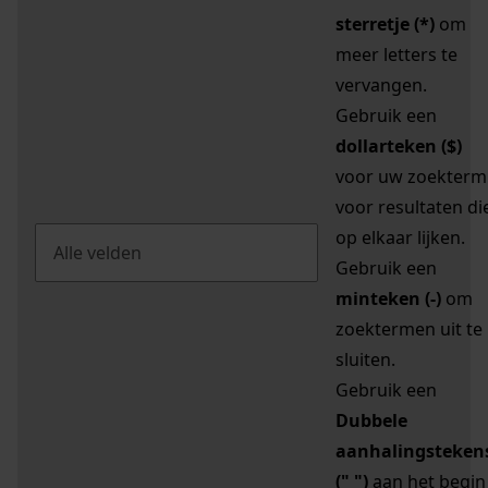
sterretje (*)
om
meer letters te
vervangen.
Gebruik een
dollarteken ($)
voor uw zoekterm
voor resultaten di
op elkaar lijken.
Gebruik een
minteken (-)
om
zoektermen uit te
sluiten.
Gebruik een
Dubbele
aanhalingsteken
(" ")
aan het begin