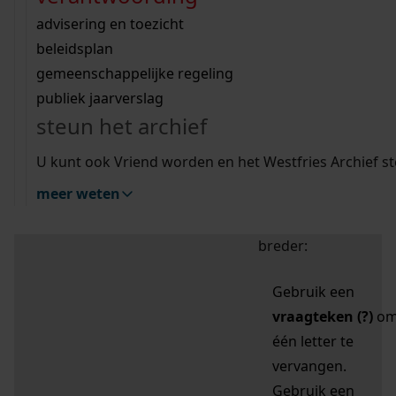
zoektips
Wij helpen u op weg met een aantal zoektips.
bekijk ons geschiedenislokaal
vergunningen
bouwvergunningen
advisering en toezicht
bekijk alle zoektips
beeld en geluid
omgevingsvergunningen
beleidsplan
uitleg nodig?
gemeenschappelijke regeling
publiek jaarverslag
Mijn Studiezaal (inloggen)
Wij helpen u op weg met een aantal zoektips.
steun het archief
bekijk alle zoektips
Door leestekens in
U kunt ook Vriend worden en het Westfries Archief s
uw zoekopdracht te
meer weten
gebruiken, zoekt u
specifieker of juist
breder:
Gebruik een
vraagteken (?)
o
één letter te
vervangen.
Gebruik een