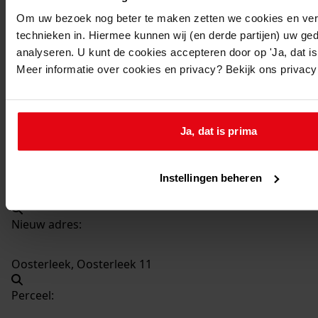
3949
Oprichten bieropslagruimte, 1992
Om uw bezoek nog beter te maken zetten we cookies en verg
Datering
:
technieken in. Hiermee kunnen wij (en derde partijen) uw ge
1992
analyseren. U kunt de cookies accepteren door op 'Ja, dat is 
Meer informatie over cookies en privacy? Bekijk ons privac
Beschrijving:
Oprichten bieropslagruimte
Datum vergunning:
Ja, dat is prima
08-12-1992
Adres:
Instellingen beheren
Oosterleek, Oosterleek 11
Nieuw adres:
Oosterleek, Oosterleek 11
Perceel: