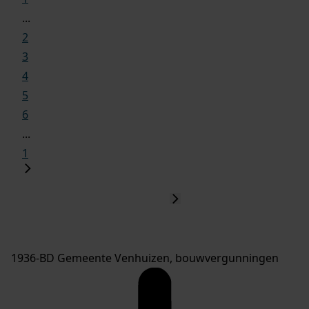
...
2
3
4
5
6
...
1
1936-BD Gemeente Venhuizen, bouwvergunningen