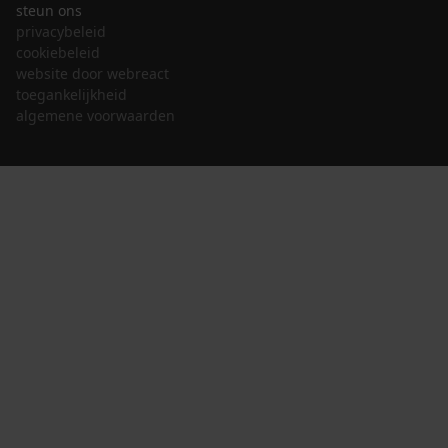
steun ons
privacybeleid
cookiebeleid
website door webreact
toegankelijkheid
algemene voorwaarden