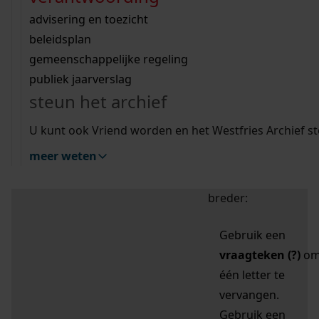
zoektips
Wij helpen u op weg met een aantal zoektips.
bekijk ons geschiedenislokaal
vergunningen
bouwvergunningen
advisering en toezicht
bekijk alle zoektips
beeld en geluid
omgevingsvergunningen
beleidsplan
uitleg nodig?
gemeenschappelijke regeling
publiek jaarverslag
Mijn Studiezaal (inloggen)
Wij helpen u op weg met een aantal zoektips.
steun het archief
bekijk alle zoektips
Door leestekens in
U kunt ook Vriend worden en het Westfries Archief s
uw zoekopdracht te
meer weten
gebruiken, zoekt u
specifieker of juist
breder:
Gebruik een
vraagteken (?)
o
één letter te
vervangen.
Gebruik een