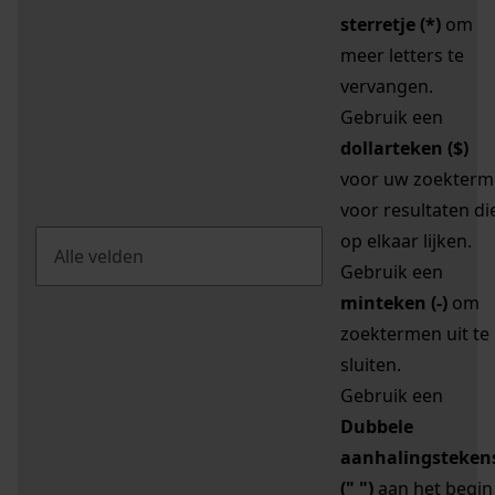
sterretje (*)
om
meer letters te
vervangen.
Gebruik een
dollarteken ($)
voor uw zoekterm
voor resultaten di
op elkaar lijken.
Gebruik een
minteken (-)
om
zoektermen uit te
sluiten.
Gebruik een
Dubbele
aanhalingsteken
(" ")
aan het begin