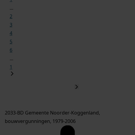
...
2
3
4
5
6
...
1
2033-BD Gemeente Noorder-Koggenland,
bouwvergunningen, 1979-2006