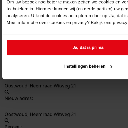
Om uw bezoek nog beter te maken zetten we cookies en verg
technieken in. Hiermee kunnen wij (en derde partijen) uw ge
70
Bouwen van een garage, 2006
analyseren. U kunt de cookies accepteren door op 'Ja, dat is 
Datering
:
Meer informatie over cookies en privacy? Bekijk ons privac
2006
Beschrijving:
Bouwen van een garage
Ja, dat is prima
Datum vergunning:
23-05-2006
Instellingen beheren
Adres:
Oostwoud, Heemraad Witweg 21
Nieuw adres:
Oostwoud, Heemraad Witweg 21
Perceel: