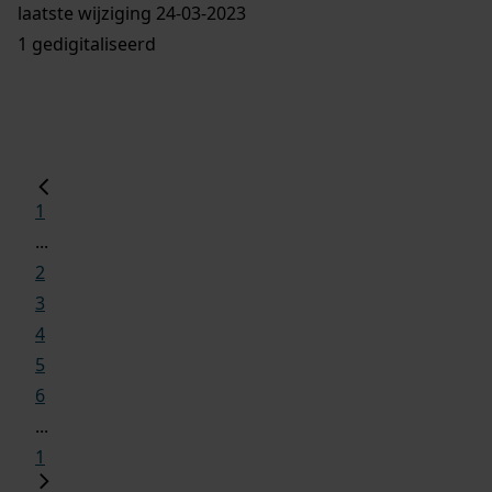
laatste wijziging 24-03-2023
1 gedigitaliseerd
1
...
2
3
4
5
6
...
1