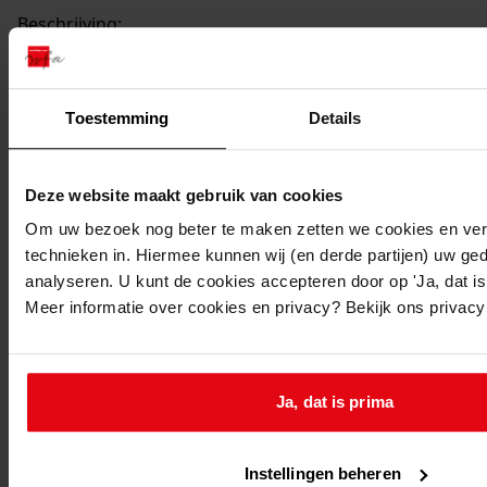
Beschrijving:
Plaatsen noodlokaal
Datum vergunning:
28-07-1992
Toestemming
Details
Adres:
Deze website maakt gebruik van cookies
Medemblik, Koggenlaan 35
Om uw bezoek nog beter te maken zetten we cookies en verg
Nieuw adres:
technieken in. Hiermee kunnen wij (en derde partijen) uw ge
analyseren. U kunt de cookies accepteren door op 'Ja, dat is 
Meer informatie over cookies en privacy? Bekijk ons privac
Medemblik, Koggenlaan 35
Perceel:
Ja, dat is prima
Medemblik, sectie B
Gemeente:
Instellingen beheren