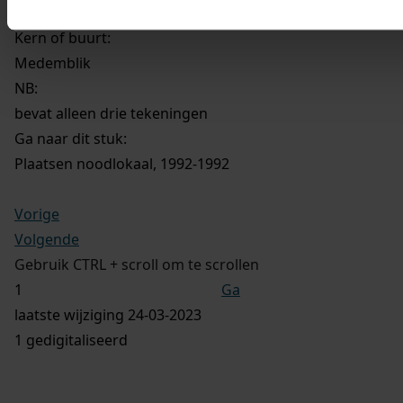
Medemblik
Kern of buurt:
Medemblik
NB
:
bevat alleen drie tekeningen
Ga naar dit stuk:
Plaatsen noodlokaal, 1992-1992
Vorige
Volgende
Gebruik CTRL + scroll om te scrollen
Ga
laatste wijziging 24-03-2023
1 gedigitaliseerd