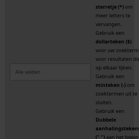
sterretje (*)
om
meer letters te
vervangen.
Gebruik een
dollarteken ($)
voor uw zoekterm
voor resultaten di
op elkaar lijken.
Gebruik een
minteken (-)
om
zoektermen uit te
sluiten.
Gebruik een
Dubbele
aanhalingsteken
(" ")
aan het begin