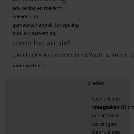
zoektips
Wij helpen u op weg met een aantal zoektips.
bekijk ons geschiedenislokaal
vergunningen
bouwvergunningen
advisering en toezicht
bekijk alle zoektips
beeld en geluid
omgevingsvergunningen
beleidsplan
uitleg nodig?
gemeenschappelijke regeling
publiek jaarverslag
Mijn Studiezaal (inloggen)
Wij helpen u op weg met een aantal zoektips.
steun het archief
bekijk alle zoektips
Door leestekens in
U kunt ook Vriend worden en het Westfries Archief s
uw zoekopdracht te
meer weten
gebruiken, zoekt u
specifieker of juist
breder:
Gebruik een
vraagteken (?)
o
één letter te
vervangen.
Gebruik een