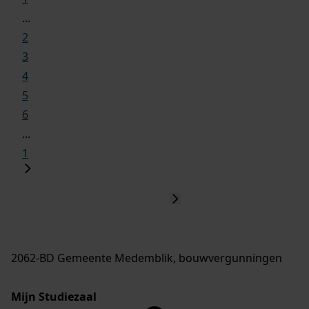
...
2
3
4
5
6
...
1
2062-BD Gemeente Medemblik, bouwvergunningen
Mijn Studiezaal