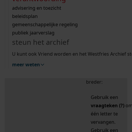
zoektips
Wij helpen u op weg met een aantal zoektips.
bekijk ons geschiedenislokaal
vergunningen
bouwvergunningen
advisering en toezicht
bekijk alle zoektips
beeld en geluid
omgevingsvergunningen
beleidsplan
uitleg nodig?
gemeenschappelijke regeling
publiek jaarverslag
Mijn Studiezaal (inloggen)
Wij helpen u op weg met een aantal zoektips.
steun het archief
bekijk alle zoektips
Door leestekens in
U kunt ook Vriend worden en het Westfries Archief s
uw zoekopdracht te
meer weten
gebruiken, zoekt u
specifieker of juist
breder:
Gebruik een
vraagteken (?)
o
één letter te
vervangen.
Gebruik een