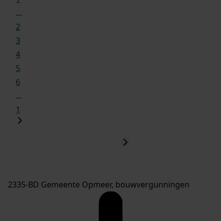
...
2
3
4
5
6
...
1
2335-BD Gemeente Opmeer, bouwvergunningen