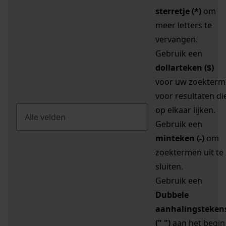
sterretje (*)
om
meer letters te
vervangen.
Gebruik een
dollarteken ($)
voor uw zoekterm
voor resultaten di
op elkaar lijken.
Gebruik een
minteken (-)
om
zoektermen uit te
sluiten.
Gebruik een
Dubbele
aanhalingsteken
(" ")
aan het begin