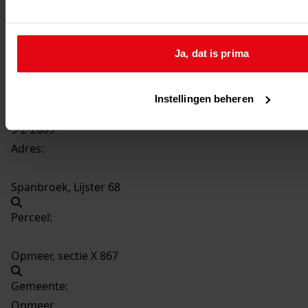
4074
Vergroten van de woning, 2009
Datering
:
2009
Ja, dat is prima
Beschrijving:
Vergroten van de woning
Instellingen beheren
Datum vergunning:
5-2-2009
Adres:
Spanbroek, Lijster 68
Perceel:
Opmeer, sectie X 867
Gemeente:
Opmeer