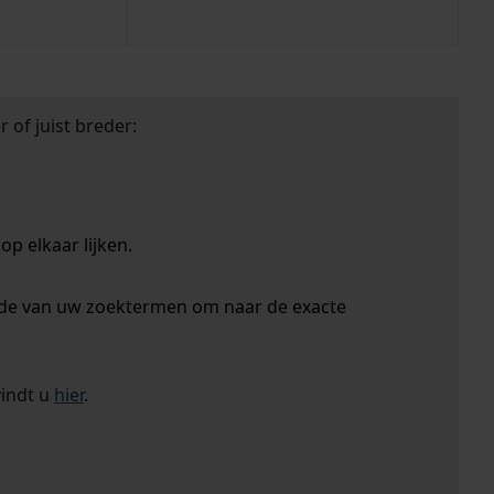
 of juist breder:
p elkaar lijken.
nde van uw zoektermen om naar de exacte
vindt u
hier
.