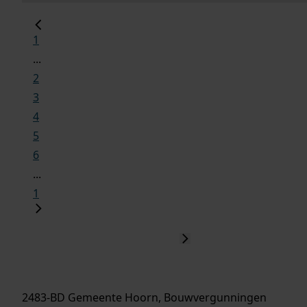
1
...
2
3
4
5
6
...
1
2483-BD Gemeente Hoorn, Bouwvergunningen