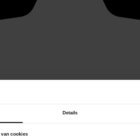
Details
 van cookies