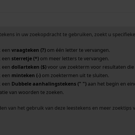
tekens in uw zoekopdracht te gebruiken, zoekt u specifieker
k een
vraagteken (?)
om één letter te vervangen.
k een
sterretje (*)
om meer letters te vervangen.
k een
dollarteken ($)
voor uw zoekterm voor resultaten die o
k een
minteken (-)
om zoektermen uit te sluiten.
k een
Dubbele aanhalingstekens (" ")
aan het begin en ei
tie van woorden te zoeken.
en van het gebruik van deze leestekens en meer zoektips 