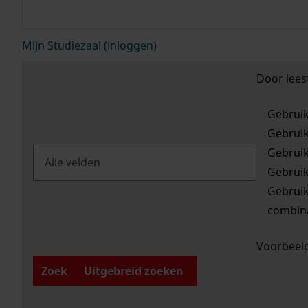
Mijn Studiezaal (inloggen)
Door lees
Gebrui
Gebrui
Gebrui
Gebrui
Gebrui
combina
Voorbeeld
Zoek
Uitgebreid zoeken