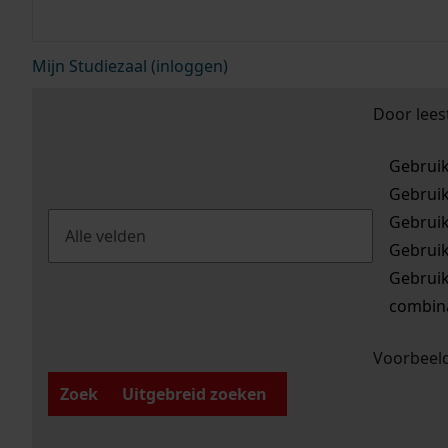
Mijn Studiezaal (inloggen)
Door lees
Gebrui
Gebrui
Gebrui
Gebrui
Gebrui
combina
Voorbeeld
Zoek
Uitgebreid zoeken