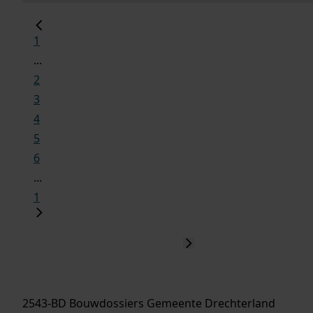
1
...
2
3
4
5
6
...
1
2543-BD Bouwdossiers Gemeente Drechterland