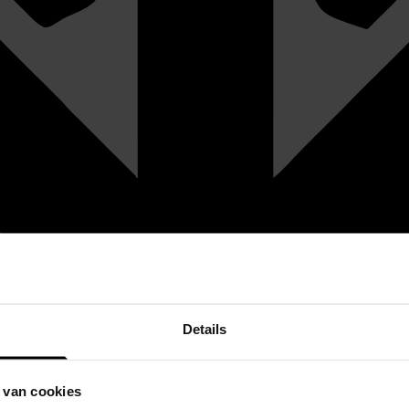
Details
 van cookies