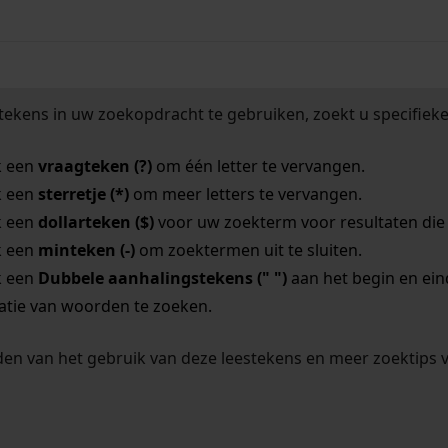
tekens in uw zoekopdracht te gebruiken, zoekt u specifieker
k een
vraagteken (?)
om één letter te vervangen.
k een
sterretje (*)
om meer letters te vervangen.
k een
dollarteken ($)
voor uw zoekterm voor resultaten die o
k een
minteken (-)
om zoektermen uit te sluiten.
k een
Dubbele aanhalingstekens (" ")
aan het begin en ei
tie van woorden te zoeken.
en van het gebruik van deze leestekens en meer zoektips 