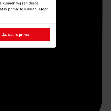
e kunnen wij (en derde
t is prima' te klikken. Meer
Ja, dat is prima