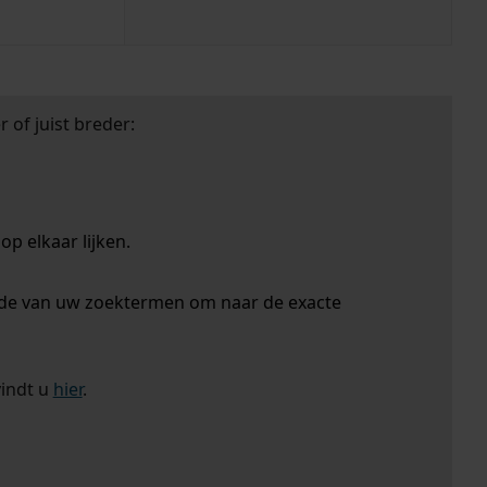
 of juist breder:
p elkaar lijken.
nde van uw zoektermen om naar de exacte
vindt u
hier
.