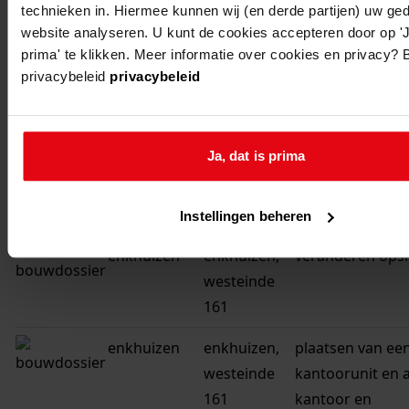
westeinde
van de bedrijfsr
technieken in. Hiermee kunnen wij (en derde partijen) uw ge
161
website analyseren. U kunt de cookies accepteren door op 'J
prima' te klikken. Meer informatie over cookies en privacy? 
enkhuizen
enkhuizen,
gedeeltelijk ver
privacybeleid
privacybeleid
westeinde
van de bedrijfsr
161
Ja, dat is prima
enkhuizen
enkhuizen,
bouwen van een
westeinde
bedrijfshal met
166
Instellingen beheren
enkhuizen
enkhuizen,
veranderen ops
westeinde
161
enkhuizen
enkhuizen,
plaatsen van ee
westeinde
kantoorunit en
161
kantoor en