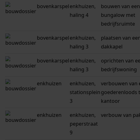
bovenkarspel
enkhuizen,
bouwen van een
haling 4
bungalow met
bedrijfsruimte
bovenkarspel
enkhuizen,
plaatsen van ee
haling 3
dakkapel
bovenkarspel
enkhuizen,
oprichten van e
haling 3
bedrijfswoning
enkhuizen
enkhuizen,
verbouwen van 
stationsplein
goederenloods 
3
kantoor
enkhuizen
enkhuizen,
verbouw van pa
peperstraat
9