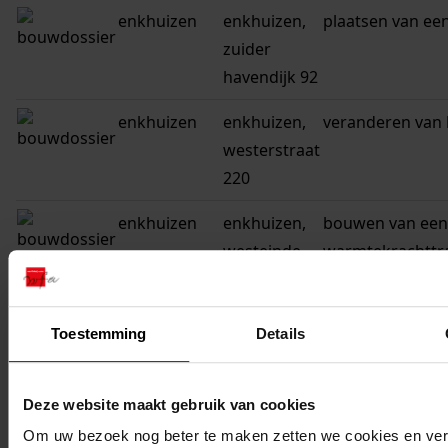
enkhuizen
enkhuizen,
plaatsen van ee
zuider
havendijk 92
enkhuizen
enkhuizen,
veranderen van 
westerstraat
220
enkhuizen
enkhuizen,
bouwen van een
westeinde
warmtekrachttra
161
enkhuizen
enkhuizen,
vergroten van h
Toestemming
Details
westeinde
laboratorium
161
Deze website maakt gebruik van cookies
enkhuizen
enkhuizen,
gedeeltelijk ver
Om uw bezoek nog beter te maken zetten we cookies en verg