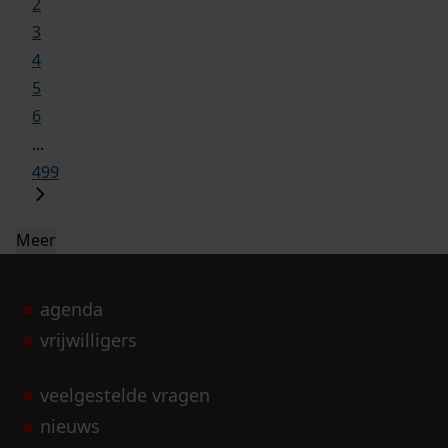
2
3
4
5
6
...
499
Meer
agenda
vrijwilligers
veelgestelde vragen
nieuws