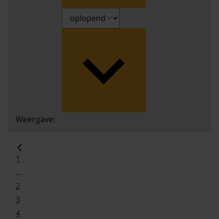
Weergave:
1
...
2
3
4