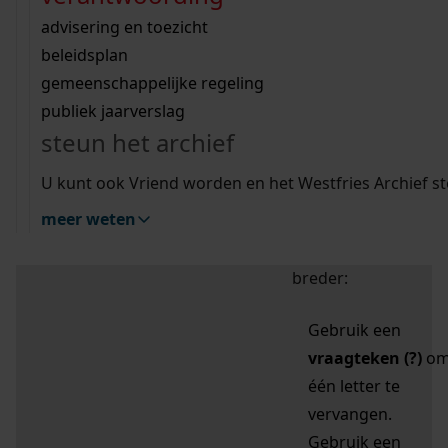
zoektips
Wij helpen u op weg met een aantal zoektips.
bekijk ons geschiedenislokaal
vergunningen
bouwvergunningen
advisering en toezicht
bekijk alle zoektips
beeld en geluid
omgevingsvergunningen
beleidsplan
uitleg nodig?
gemeenschappelijke regeling
publiek jaarverslag
Mijn Studiezaal (inloggen)
Wij helpen u op weg met een aantal zoektips.
steun het archief
bekijk alle zoektips
Door leestekens in
U kunt ook Vriend worden en het Westfries Archief s
uw zoekopdracht te
meer weten
gebruiken, zoekt u
specifieker of juist
breder:
Gebruik een
vraagteken (?)
o
één letter te
vervangen.
Gebruik een