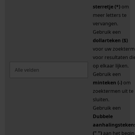
sterretje (*)
om
meer letters te
vervangen.
Gebruik een
dollarteken ($)
voor uw zoekterm
voor resultaten di
op elkaar lijken.
Gebruik een
minteken (-)
om
zoektermen uit te
sluiten.
Gebruik een
Dubbele
aanhalingsteken
(" ")
aan het begin