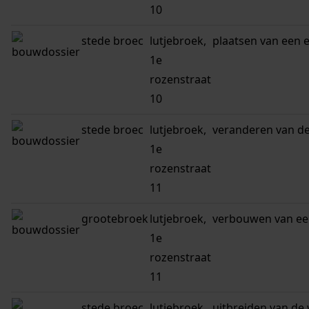
10
stede broec
lutjebroek,
plaatsen van een 
1e
rozenstraat
10
stede broec
lutjebroek,
veranderen van d
1e
rozenstraat
11
grootebroek
lutjebroek,
verbouwen van ee
1e
rozenstraat
11
stede broec
lutjebroek,
uitbreiden van de