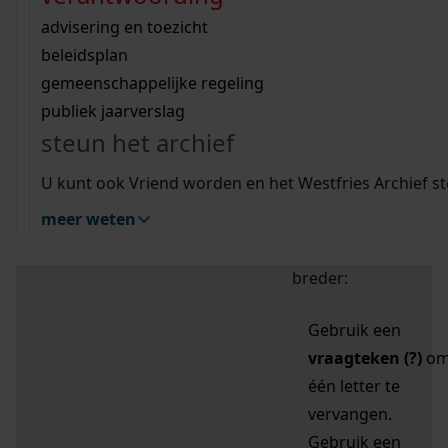
zoektips
Wij helpen u op weg met een aantal zoektips.
bekijk ons geschiedenislokaal
vergunningen
bouwvergunningen
advisering en toezicht
bekijk alle zoektips
beeld en geluid
omgevingsvergunningen
beleidsplan
uitleg nodig?
gemeenschappelijke regeling
publiek jaarverslag
Mijn Studiezaal (inloggen)
Wij helpen u op weg met een aantal zoektips.
steun het archief
bekijk alle zoektips
Door leestekens in
U kunt ook Vriend worden en het Westfries Archief s
uw zoekopdracht te
meer weten
gebruiken, zoekt u
specifieker of juist
breder:
Gebruik een
vraagteken (?)
o
één letter te
vervangen.
Gebruik een