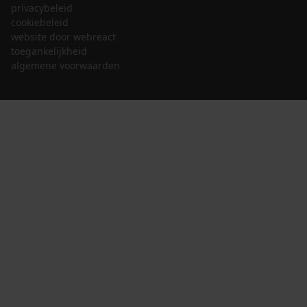
privacybeleid
cookiebeleid
website door webreact
toegankelijkheid
algemene voorwaarden