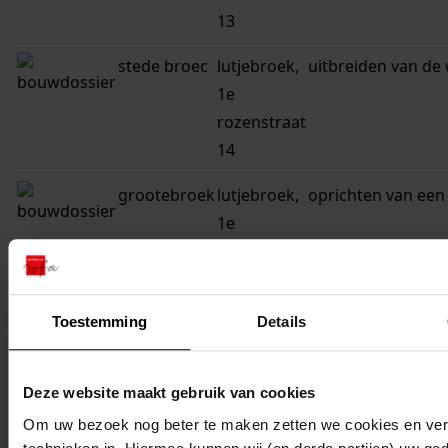
13
stede broec
lutjebroek,
uitbreiden van de
1e
rozenstraat
14
grootebroek
lutjebroek,
oprichten van een
1e
rozenstraat
15
Toestemming
grootebroek
lutjebroek,
Details
veranderen van zi
1e
woonhuis met sch
rozenstraat
Deze website maakt gebruik van cookies
15
Om uw bezoek nog beter te maken zetten we cookies en verg