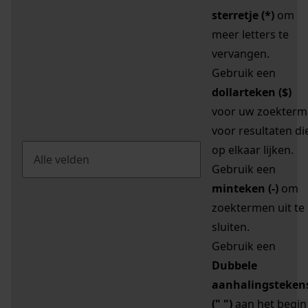
sterretje (*)
om
meer letters te
vervangen.
Gebruik een
dollarteken ($)
voor uw zoekterm
voor resultaten di
op elkaar lijken.
Gebruik een
minteken (-)
om
zoektermen uit te
sluiten.
Gebruik een
Dubbele
aanhalingsteken
(" ")
aan het begin