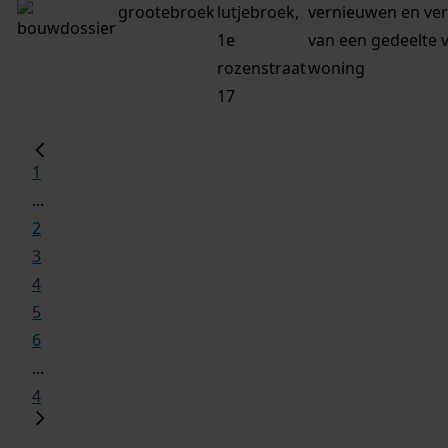
grootebroek
lutjebroek,
vernieuwen en ve
1e
van een gedeelte 
rozenstraat
woning
17
1
...
2
3
4
5
6
...
4