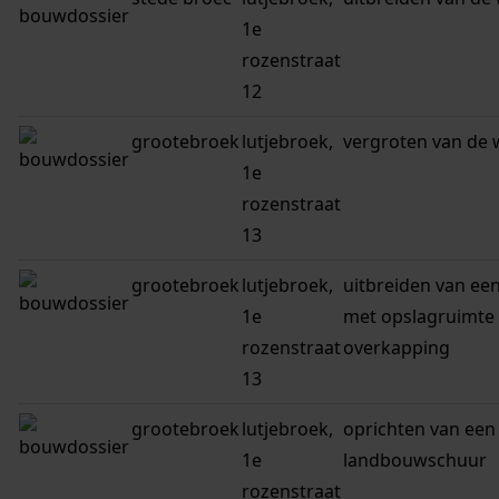
1e
rozenstraat
12
grootebroek
lutjebroek,
vergroten van de
1e
rozenstraat
13
grootebroek
lutjebroek,
uitbreiden van ee
1e
met opslagruimte
rozenstraat
overkapping
13
grootebroek
lutjebroek,
oprichten van een
1e
landbouwschuur
rozenstraat