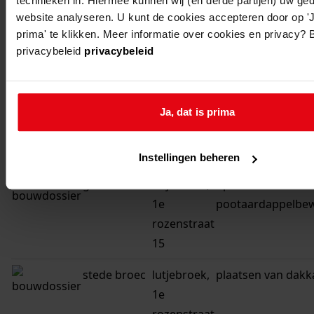
technieken in. Hiermee kunnen wij (en derde partijen) uw ge
grootebroek
lutjebroek,
veranderen van zi
website analyseren. U kunt de cookies accepteren door op 'J
1e
woonhuis
prima' te klikken. Meer informatie over cookies en privacy? 
rozenstraat
privacybeleid
privacybeleid
15
grootebroek
lutjebroek,
oprichten van een
Ja, dat is prima
1e
overkapping
rozenstraat
15
Instellingen beheren
grootebroek
lutjebroek,
oprichten van een
1e
pootaardappelbew
rozenstraat
15
stede broec
lutjebroek,
plaatsen van dakk
1e