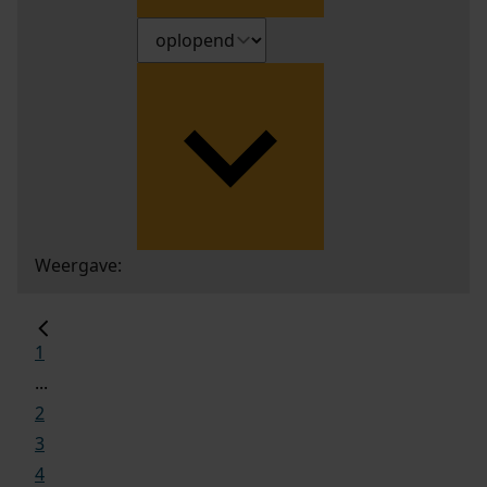
Weergave:
1
...
2
3
4