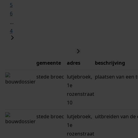
5
6
...
4
gemeente
adres
beschrijving
stede broec
lutjebroek,
plaatsen van een t
1e
rozenstraat
10
stede broec
lutjebroek,
uitbreiden van de 
1e
rozenstraat