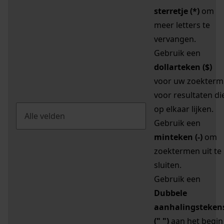
sterretje (*)
om
meer letters te
vervangen.
Gebruik een
dollarteken ($)
voor uw zoekterm
voor resultaten di
op elkaar lijken.
Gebruik een
minteken (-)
om
zoektermen uit te
sluiten.
Gebruik een
Dubbele
aanhalingsteken
(" ")
aan het begin