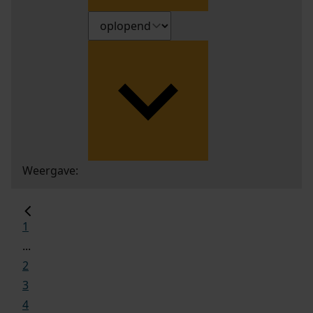
Weergave:
1
...
2
3
4