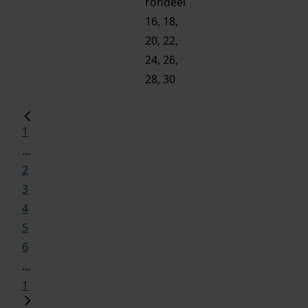
rondeel
16, 18,
20, 22,
24, 26,
28, 30
1
...
2
3
4
5
6
...
1