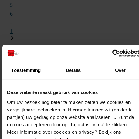
5
6
...
1
gemeente
adres
beschrijving
j
Toestemming
Details
Over
wester-
de
bouw 24 twee- en
1
koggenland
goorn,
driekamerwoningen
Deze website maakt gebruik van cookies
kanteel
Om uw bezoek nog beter te maken zetten we cookies en
10, 12,
vergelijkbare technieken in. Hiermee kunnen wij (en derde
14, 16,
partijen) uw gedrag op onze website analyseren. U kunt de
18, 20,
cookies accepteren door op 'Ja, dat is prima' te klikken.
22, 24,
Meer informatie over cookies en privacy? Bekijk ons
1, 3, 5,