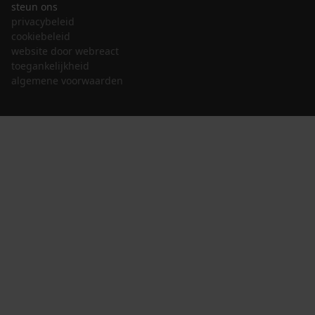
steun ons
privacybeleid
cookiebeleid
website door webreact
toegankelijkheid
algemene voorwaarden