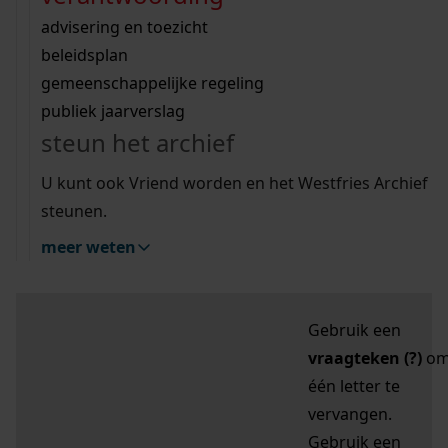
zoektips
Wij helpen u op weg met een aantal zoektips.
bekijk ons geschiedenislokaal
vergunningen
bouwvergunningen
advisering en toezicht
bekijk alle zoektips
beeld en geluid
omgevingsvergunningen
beleidsplan
uitleg nodig?
gemeenschappelijke regeling
publiek jaarverslag
Mijn Studiezaal (inloggen)
Wij helpen u op weg met een aantal zoektips.
steun het archief
bekijk alle zoektips
Door leestekens in
U kunt ook Vriend worden en het Westfries Archief
uw zoekopdracht te
steunen.
gebruiken, zoekt u
meer weten
specifieker of juist
breder:
Gebruik een
vraagteken (?)
o
één letter te
vervangen.
Gebruik een