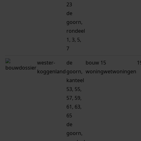
23
de
goorn,
rondeel
1, 3, 5,
7
wester-
de
bouw 15
1
koggenland
goorn,
woningwetwoningen
kanteel
53, 55,
57, 59,
61, 63,
65
de
goorn,