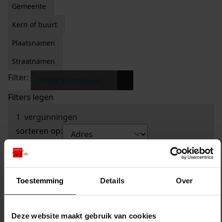
Gemeente
Kern of buurt
Plaatsnamen
Straatnamen
Filter:
x
Dokter Bloemstraat /...
Filters legen
1
vergunningen
sorteren op:
Toestemming
Details
Over
Deze website maakt gebruik van cookies