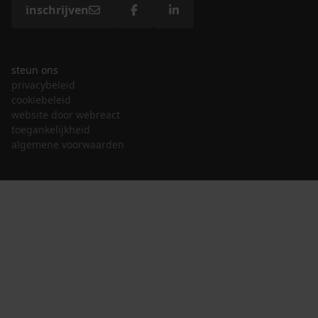
inschrijven
steun ons
privacybeleid
cookiebeleid
website door webreact
toegankelijkheid
algemene voorwaarden