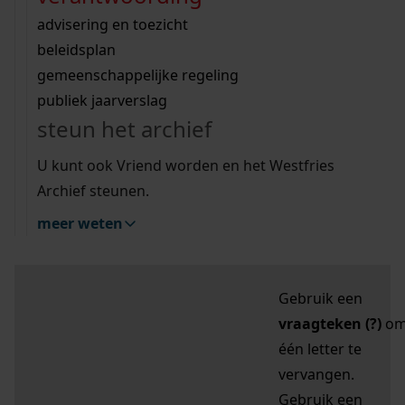
zoektips
Wij helpen u op weg met een aantal zoektips.
bekijk ons geschiedenislokaal
vergunningen
bouwvergunningen
advisering en toezicht
bekijk alle zoektips
beeld en geluid
omgevingsvergunningen
beleidsplan
uitleg nodig?
gemeenschappelijke regeling
publiek jaarverslag
Mijn Studiezaal (inloggen)
Wij helpen u op weg met een aantal zoektips.
steun het archief
bekijk alle zoektips
Door leestekens in
U kunt ook Vriend worden en het Westfries
uw zoekopdracht te
Archief steunen.
gebruiken, zoekt u
meer weten
specifieker of juist
breder:
Gebruik een
vraagteken (?)
o
één letter te
vervangen.
Gebruik een