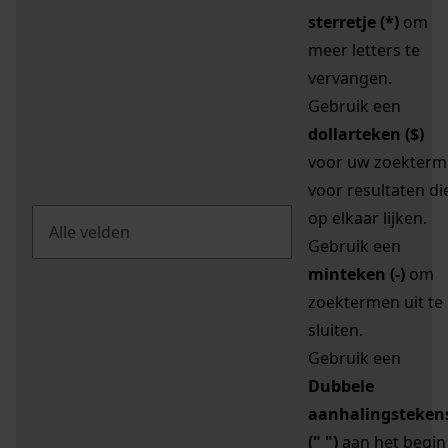
sterretje (*)
om
meer letters te
vervangen.
Gebruik een
dollarteken ($)
voor uw zoekterm
voor resultaten di
op elkaar lijken.
Gebruik een
minteken (-)
om
zoektermen uit te
sluiten.
Gebruik een
Dubbele
aanhalingsteken
(" ")
aan het begin