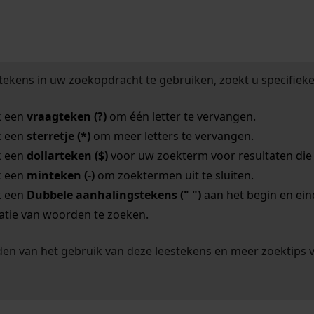
tekens in uw zoekopdracht te gebruiken, zoekt u specifieker
k een
vraagteken (?)
om één letter te vervangen.
k een
sterretje (*)
om meer letters te vervangen.
k een
dollarteken ($)
voor uw zoekterm voor resultaten die o
k een
minteken (-)
om zoektermen uit te sluiten.
k een
Dubbele aanhalingstekens (" ")
aan het begin en ei
tie van woorden te zoeken.
en van het gebruik van deze leestekens en meer zoektips 