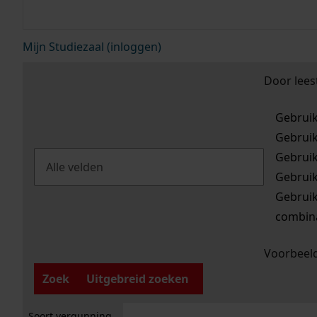
Mijn Studiezaal (inloggen)
Door lees
Gebrui
Gebrui
Gebrui
Gebrui
Gebrui
combina
Voorbeeld
Zoek
Uitgebreid zoeken
Soort vergunning