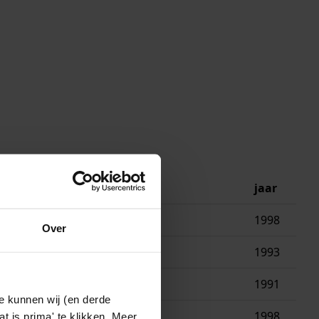
jaar
ge
1998
Over
ning
1993
re
1991
e kunnen wij (en derde
onhuis
1998
t is prima' te klikken. Meer