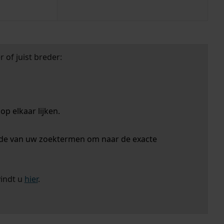
 of juist breder:
p elkaar lijken.
nde van uw zoektermen om naar de exacte
vindt u
hier
.