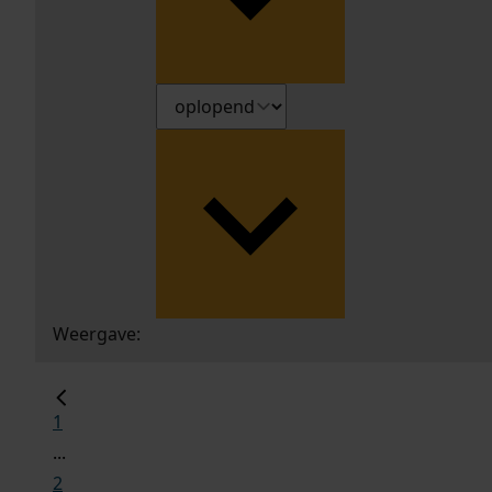
Weergave:
1
...
2