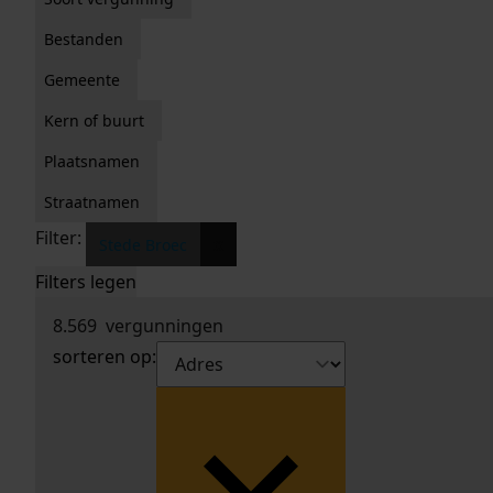
Bestanden
Gemeente
Kern of buurt
Plaatsnamen
Straatnamen
Filter:
x
Stede Broec
Filters legen
8.569
vergunningen
sorteren op: