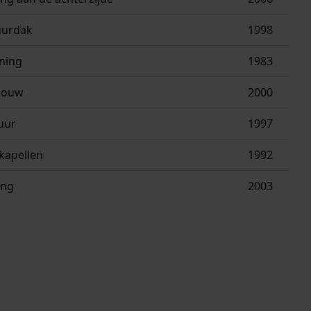
uurdak
1998
ning
1983
bouw
2000
uur
1997
kapellen
1992
ing
2003