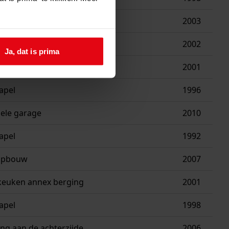
ge annex berging
2003
ing
2002
Ja, dat is prima
age annex berging
2001
apel
1996
ele garage
2010
apel
1992
kopbouw
2007
jkeuken annex berging
2001
apel
1998
ng aan de achterzijde
2006