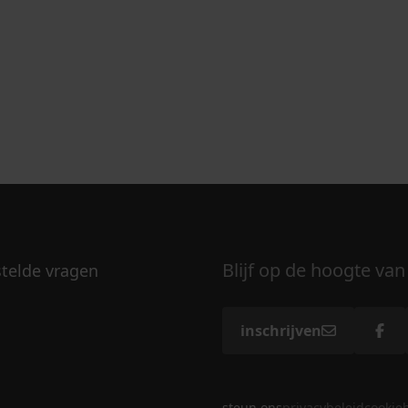
Blijf op de hoogte van
stelde vragen
inschrijven
steun ons
privacybeleid
cookie