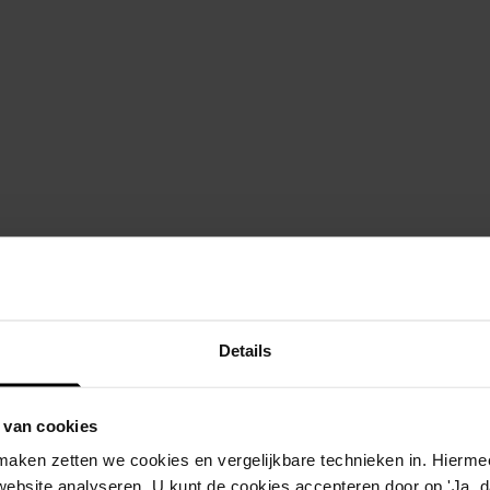
beschrijving
l, bakkerstraat 12
plaatsen van een gara
Details
l, bakkerstraat 12
verbouwen van de wo
 van cookies
l, bakkerstraat 12
plaatsen van een voliè
aken zetten we cookies en vergelijkbare technieken in. Hierme
l, bakkerstraat 13
oprichten van een wo
website analyseren. U kunt de cookies accepteren door op 'Ja, da