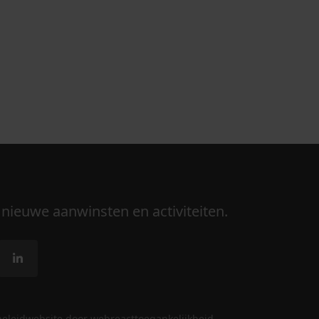
 nieuwe aanwinsten en activiteiten.
beleid
website door webreact
toegankelijkheid