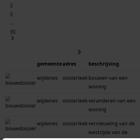
5
6
...
40
gemeente
adres
beschrijving
wijdenes
oosterleek
bouwen van een
woning
wijdenes
oosterleek
veranderen van een
woning
wijdenes
oosterleek
vernieuwing van de
westzijde van de