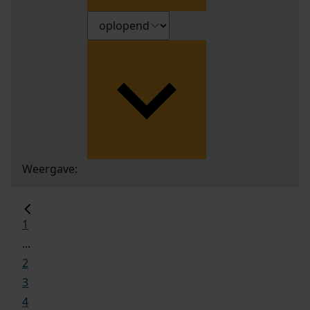
Weergave:
1
...
2
3
4