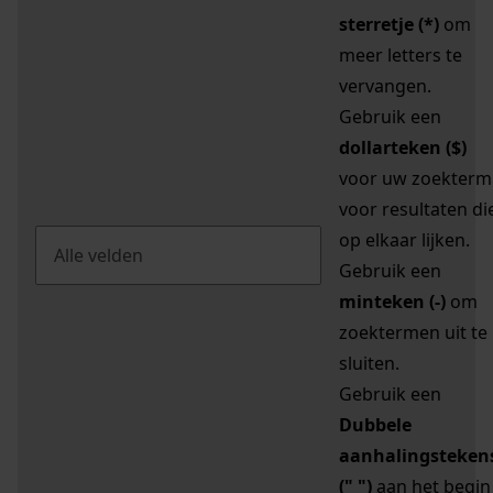
sterretje (*)
om
meer letters te
vervangen.
Gebruik een
dollarteken ($)
voor uw zoekterm
voor resultaten di
op elkaar lijken.
Gebruik een
minteken (-)
om
zoektermen uit te
sluiten.
Gebruik een
Dubbele
aanhalingsteken
(" ")
aan het begin