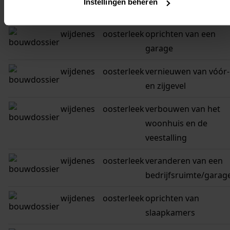
Instellingen beheren
woonhuis
wijdenes
oosterleek
oprichten van een
garage
wijdenes
oosterleek
vernieuwen van vóór-
en zijgevel
wijdenes
oosterleek
verbouwen van het
woonhuis en de
veestalling
wijdenes
oosterleek
veranderen van een
bedrijfsruimte/garag
wijdenes
oosterleek
oprichten van
slaapkamers