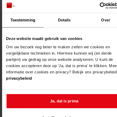
bestaande boerderij
wijdenes
oosterleek
veranderen van een
boerderij tot woning
Toestemming
Details
Over
wijdenes
oosterleek
oprichten van een
woning
Deze website maakt gebruik van cookies
Om uw bezoek nog beter te maken zetten we cookies en
wijdenes
oosterleek
verbouwen en
vergelijkbare technieken in. Hiermee kunnen wij (en derde
uitbreiden van de
partijen) uw gedrag op onze website analyseren. U kunt de
woning/werkplaats
cookies accepteren door op 'Ja, dat is prima' te klikken. Mee
informatie over cookies en privacy? Bekijk ons privacybeleid
wijdenes
oosterleek
verbouwen van een
privacybeleid
schuur-werkplaats
wijdenes
oosterleek
veranderen van het
Ja, dat is prima
woonhuis
wijdenes
oosterleek
veranderen van een