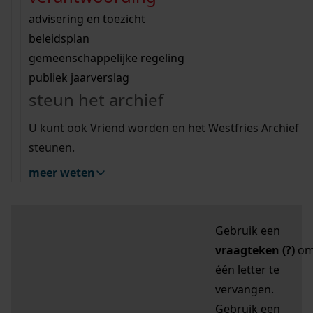
zoektips
Wij helpen u op weg met een aantal zoektips.
bekijk ons geschiedenislokaal
vergunningen
bouwvergunningen
advisering en toezicht
bekijk alle zoektips
beeld en geluid
omgevingsvergunningen
beleidsplan
uitleg nodig?
gemeenschappelijke regeling
publiek jaarverslag
Mijn Studiezaal (inloggen)
Wij helpen u op weg met een aantal zoektips.
steun het archief
bekijk alle zoektips
Door leestekens in
U kunt ook Vriend worden en het Westfries Archief
uw zoekopdracht te
steunen.
gebruiken, zoekt u
meer weten
specifieker of juist
breder:
Gebruik een
vraagteken (?)
o
één letter te
vervangen.
Gebruik een