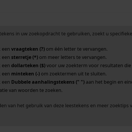
tekens in uw zoekopdracht te gebruiken, zoekt u specifieker
k een
vraagteken (?)
om één letter te vervangen.
k een
sterretje (*)
om meer letters te vervangen.
k een
dollarteken ($)
voor uw zoekterm voor resultaten die o
k een
minteken (-)
om zoektermen uit te sluiten.
k een
Dubbele aanhalingstekens (" ")
aan het begin en ei
tie van woorden te zoeken.
en van het gebruik van deze leestekens en meer zoektips 