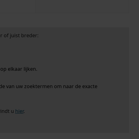
 of juist breder:
p elkaar lijken.
nde van uw zoektermen om naar de exacte
vindt u
hier
.