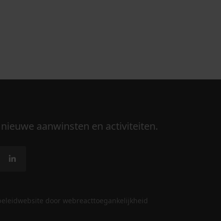
 nieuwe aanwinsten en activiteiten.
beleid
website door webreact
toegankelijkheid