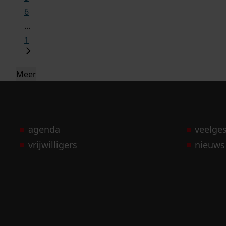
6
...
1
Meer
agenda
veelge
vrijwilligers
nieuws