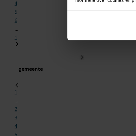
4
5
6
...
1
gemeente
1
...
2
3
4
5