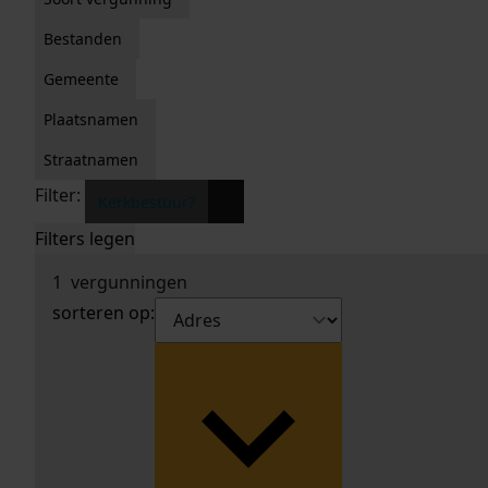
Bestanden
Gemeente
Plaatsnamen
Straatnamen
Filter:
x
Kerkbestuur?
Filters legen
1
vergunningen
sorteren op: