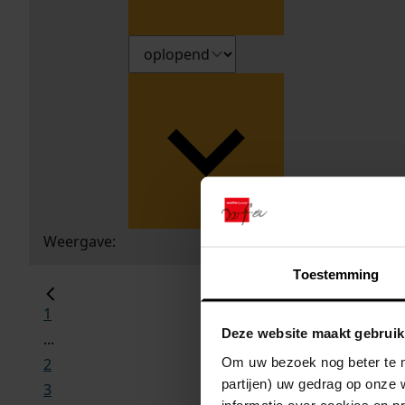
Weergave:
Toestemming
1
Deze website maakt gebruik
...
Om uw bezoek nog beter te m
2
partijen) uw gedrag op onze 
3
informatie over cookies en p