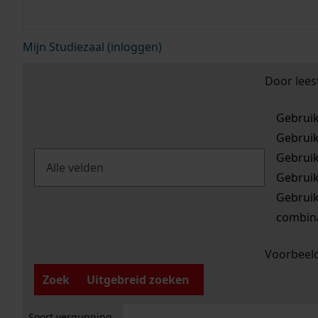
Mijn Studiezaal (inloggen)
Door lees
Gebrui
Gebrui
Gebrui
Gebrui
Gebrui
combina
Voorbeeld
Zoek
Uitgebreid zoeken
Soort vergunning