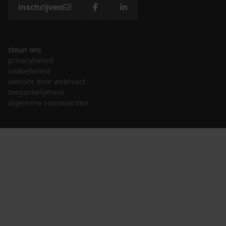
inschrijven
steun ons
privacybeleid
cookiebeleid
website door webreact
toegankelijkheid
algemene voorwaarden