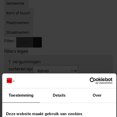
Gemeente
Kern of buurt
Plaatsnamen
Straatnamen
Filter:
x
Veld 't
Filters legen
1
vergunningen
sorteren op:
Toestemming
Details
Over
Deze website maakt gebruik van cookies