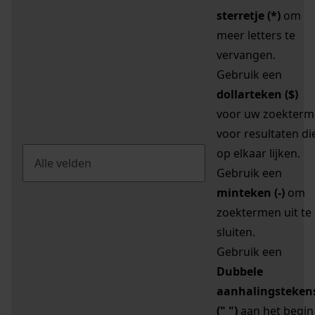
sterretje (*)
om
meer letters te
vervangen.
Gebruik een
dollarteken ($)
voor uw zoekterm
voor resultaten di
op elkaar lijken.
Gebruik een
minteken (-)
om
zoektermen uit te
sluiten.
Gebruik een
Dubbele
aanhalingsteken
(" ")
aan het begin