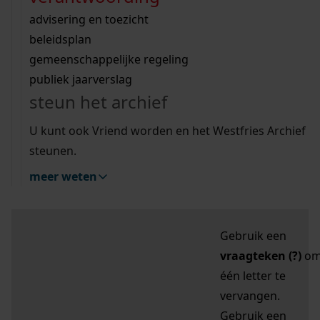
zoektips
Wij helpen u op weg met een aantal zoektips.
bekijk ons geschiedenislokaal
vergunningen
bouwvergunningen
advisering en toezicht
bekijk alle zoektips
beeld en geluid
omgevingsvergunningen
beleidsplan
uitleg nodig?
gemeenschappelijke regeling
publiek jaarverslag
Mijn Studiezaal (inloggen)
Wij helpen u op weg met een aantal zoektips.
steun het archief
bekijk alle zoektips
Door leestekens in
U kunt ook Vriend worden en het Westfries Archief
uw zoekopdracht te
steunen.
gebruiken, zoekt u
meer weten
specifieker of juist
breder:
Gebruik een
vraagteken (?)
o
één letter te
vervangen.
Gebruik een