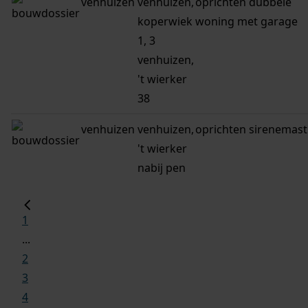
venhuizen
venhuizen,
oprichten dubbele
koperwiek
woning met garage
1, 3
venhuizen,
't wierker
38
venhuizen
venhuizen,
oprichten sirenemast
't wierker
nabij pen
1
...
2
3
4