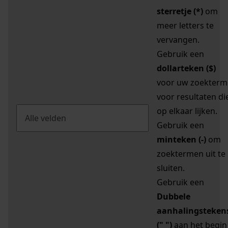
sterretje (*)
om
meer letters te
vervangen.
Gebruik een
dollarteken ($)
voor uw zoekterm
voor resultaten di
op elkaar lijken.
Gebruik een
minteken (-)
om
zoektermen uit te
sluiten.
Gebruik een
Dubbele
aanhalingsteken
(" ")
aan het begin