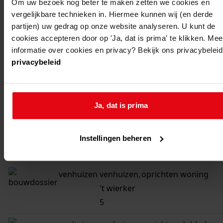
Om uw bezoek nog beter te maken zetten we cookies en
5
vergelijkbare technieken in. Hiermee kunnen wij (en derde
6
partijen) uw gedrag op onze website analyseren. U kunt de
...
cookies accepteren door op 'Ja, dat is prima' te klikken. Mee
1
informatie over cookies en privacy? Bekijk ons privacybeleid
privacybeleid
gemeente
adres
beschrijving
Ja, dat is prima
venhuizen
venhuizen,
oprichten
't wierker
transformatorstation
Instellingen beheren
a 1975
venhuizen
venhuizen,
oprichten woning
't wierker
5