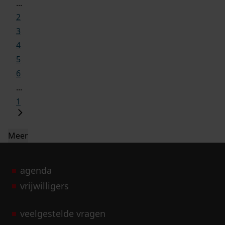
...
2
3
4
5
6
...
1
Meer
agenda
vrijwilligers
veelgestelde vragen