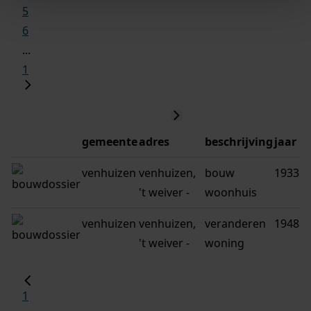
5
6
...
1
gemeente
adres
beschrijving
jaar
venhuizen
venhuizen,
bouw
1933
't weiver -
woonhuis
venhuizen
venhuizen,
veranderen
1948
't weiver -
woning
1