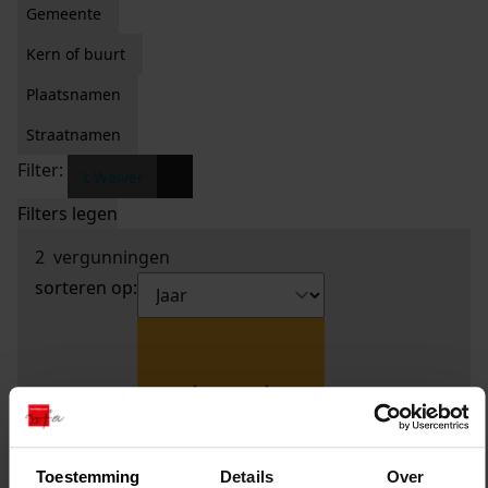
Gemeente
Kern of buurt
Plaatsnamen
Straatnamen
Filter:
x
't Weiver
Filters legen
2
vergunningen
sorteren op:
Toestemming
Details
Over