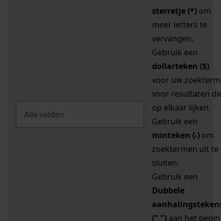
sterretje (*)
om
meer letters te
vervangen.
Gebruik een
dollarteken ($)
voor uw zoekterm
voor resultaten di
op elkaar lijken.
Gebruik een
minteken (-)
om
zoektermen uit te
sluiten.
Gebruik een
Dubbele
aanhalingsteken
(" ")
aan het begin