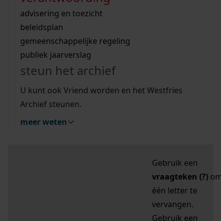
zoektips
Wij helpen u op weg met een aantal zoektips.
bekijk ons geschiedenislokaal
vergunningen
bouwvergunningen
advisering en toezicht
bekijk alle zoektips
beeld en geluid
omgevingsvergunningen
beleidsplan
uitleg nodig?
gemeenschappelijke regeling
publiek jaarverslag
Mijn Studiezaal (inloggen)
Wij helpen u op weg met een aantal zoektips.
steun het archief
bekijk alle zoektips
Door leestekens in
U kunt ook Vriend worden en het Westfries
uw zoekopdracht te
Archief steunen.
gebruiken, zoekt u
meer weten
specifieker of juist
breder:
Gebruik een
vraagteken (?)
o
één letter te
vervangen.
Gebruik een