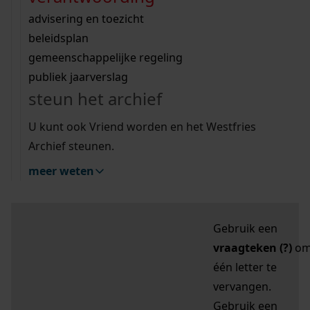
zoektips
Wij helpen u op weg met een aantal zoektips.
bekijk ons geschiedenislokaal
vergunningen
bouwvergunningen
advisering en toezicht
bekijk alle zoektips
beeld en geluid
omgevingsvergunningen
beleidsplan
uitleg nodig?
gemeenschappelijke regeling
publiek jaarverslag
Mijn Studiezaal (inloggen)
Wij helpen u op weg met een aantal zoektips.
steun het archief
bekijk alle zoektips
Door leestekens in
U kunt ook Vriend worden en het Westfries
uw zoekopdracht te
Archief steunen.
gebruiken, zoekt u
meer weten
specifieker of juist
breder:
Gebruik een
vraagteken (?)
o
één letter te
vervangen.
Gebruik een