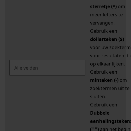
sterretje (*)
om
meer letters te
vervangen.
Gebruik een
dollarteken ($)
voor uw zoekterm
voor resultaten di
op elkaar lijken.
Gebruik een
minteken (-)
om
zoektermen uit te
sluiten.
Gebruik een
Dubbele
aanhalingsteken
(" ")
aan het begin