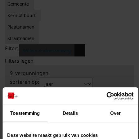
Gemeente
Kern of buurt
Plaatsnamen
Straatnamen
Filter:
x
Willem Andriessenweg
Filters legen
9
vergunningen
sorteren op:
Toestemming
Details
Over
Deze website maakt gebruik van cookies