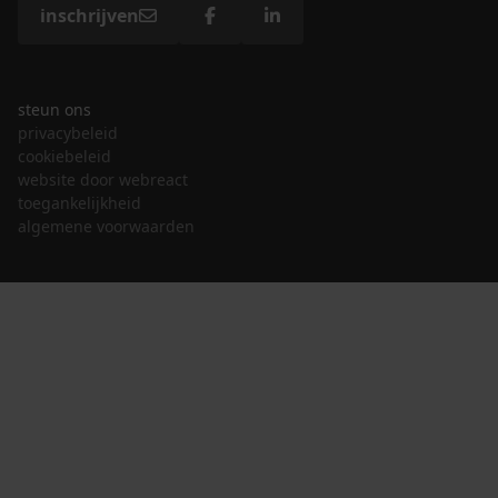
inschrijven
steun ons
privacybeleid
cookiebeleid
website door webreact
toegankelijkheid
algemene voorwaarden